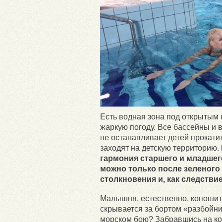
Есть водная зона под открытым 
жаркую погоду. Все бассейны и в
не останавливает детей прокатит
заходят на детскую территорию.
гармония старшего и младшег
можно только после зеленого 
столкновения и, как следствие
Малышня, естественно, копошитс
скрывается за бортом «разбойни
морском бою? Забравшись на кор