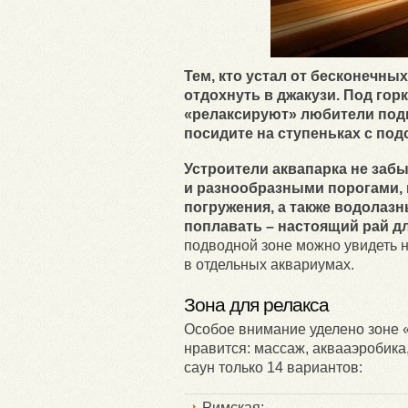
Тем, кто устал от бесконечны
отдохнуть в джакузи. Под гор
«релаксируют» любители подв
посидите на ступеньках с под
Устроители аквапарка не забы
и разнообразными порогами, 
погружения, а также водолаз
поплавать – настоящий рай д
подводной зоне можно увидеть 
в отдельных аквариумах.
Зона для релакса
Особое внимание уделено зоне «
нравится: массаж, аквааэробик
саун только 14 вариантов:
Римская;