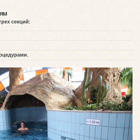
лям
трех секций:
оцедурами.