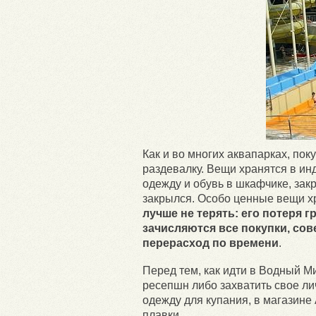
Как и во многих аквапарках, по
раздевалку. Вещи хранятся в и
одежду и обувь в шкафчике, закр
закрылся. Особо ценные вещи хр
лучше не терять: его потеря г
зачисляются все покупки, со
перерасход по времени
.
Перед тем, как идти в Водный М
ресепшн либо захватить свое ли
одежду для купания, в магазине
плавки.