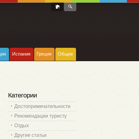
ция
Испания
Греция
Общие
Категории
Достопримечательности
Рекомендации туристу
Отдых
Другие статьи