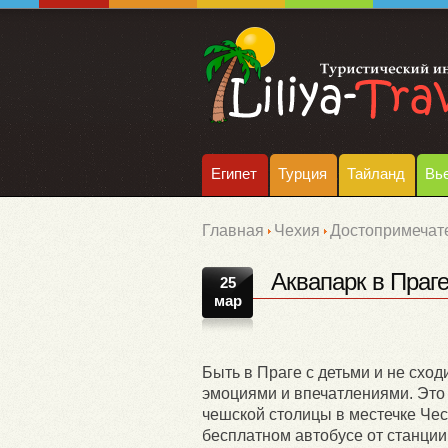
Египет
Турция
Тайланд
Вь
Главная
Чехия
Достопримечат
Аквапарк в Праг
25
мар
Быть в Праге с детьми и не сход
эмоциями и впечатлениями. Это 
чешской столицы в местечке Чест
бесплатном автобусе от станции