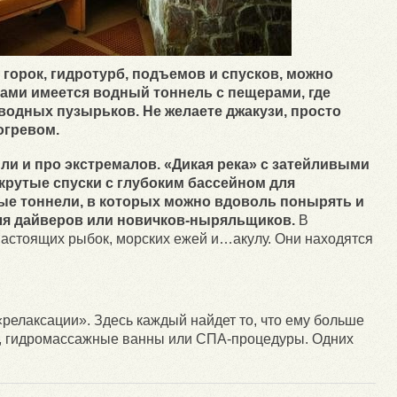
х горок, гидротурб, подъемов и спусков, можно
ками имеется водный тоннель с пещерами, где
одных пузырьков. Не желаете джакузи, просто
огревом.
ли и про экстремалов. «Дикая река» с затейливыми
крутые спуски с глубоким бассейном для
ные тоннели, в которых можно вдоволь понырять и
ля дайверов или новичков-ныряльщиков.
В
настоящих рыбок, морских ежей и…акулу. Они находятся
релаксации». Здесь каждый найдет то, что ему больше
а, гидромассажные ванны или СПА-процедуры. Одних