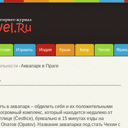
етнам
Израиль
Индия
Крым
Кипр
Чехия
Фран
ельности
Аквапарк в Праге
е
ить в аквапарк – обделить себя и их положительными
огромный комплекс, который находится недалеко от
лице (Čestlice), буквально в 15 минутах езды на
 Опатов (Opatov). Название аквапарка под стать Чехии с