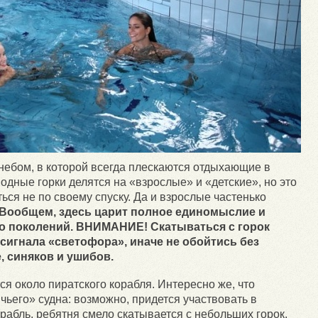
небом, в которой всегда плескаются отдыхающие в
одные горки делятся на «взрослые» и «детские», но это
ься не по своему спуску. Да и взрослые частенько
Вообщем, здесь царит полное единомыслие и
о поколений. ВНИМАНИЕ! Скатываться с горок
сигнала «светофора», иначе не обойтись без
, синяков и ушибов.
я около пиратского корабля. Интересно же, что
чьего» судна: возможно, придется участвовать в
абль, ребятня смело скатывается с небольших горок.