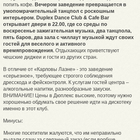
попить кофе.
Вечером заведение превращается в
умопомрачительный танцпол с роскошным
интерьером. Duplex Dance Club & Cafe Bar
открывает двери в 22.00, где со среды по
воскресенье зажигательная музыка, два танцпола,
пять баров, два зала с чиллаут музыкой ждут своих
гостей для веселого и активного
времяпровождения.
Отдыхающих приветствуют
чешские диджеи и гости из других стран.
В отличие от «Карловы Лазне» - это заведение
«серьезное», требующее строгого соблюдения
дресскода и фейсконтроля. К услугам гостей центра –
алкогольные напитки, разнообразные закуски.
ВНИМАНИЕ! Цены в Дюплекс высокие, поэтому нужно
хорошенько обдумать свое решение идти на дискотеку
именно в этот клуб.
Минусы:
Многие посетители жалуются, что им неправильно
выдали сдачу за сделанный заказ (если вообще