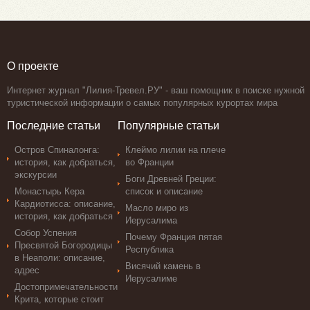
О проекте
Интернет журнал "Лилия-Тревел.РУ" - ваш помощник в поиске нужной
туристической информации о самых популярных курортах мира
Последние статьи
Популярные статьи
Остров Спиналонга:
Клеймо лилии на плече
история, как добраться,
во Франции
экскурсии
Боги Древней Греции:
Монастырь Кера
список и описание
Кардиотисса: описание,
Масло миро из
история, как добраться
Иерусалима
Собор Успения
Почему Франция пятая
Пресвятой Богородицы
Республика
в Неаполи: описание,
Висячий камень в
адрес
Иерусалиме
Достопримечательности
Крита, которые стоит