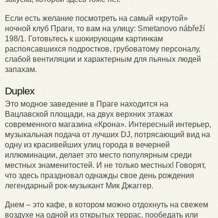
Если есть желание посмотреть на самый «крутой»
ночной клуб Праги, то вам на улицу: Smetanovo nábřeží
198/1. Готовьтесь к шокирующим картинкам
распоясавшихся подростков, грубоватому персоналу,
слабой вентиляции и характерным для пьяных людей
запахам.
Duplex
Это модное заведение в Праге находится на
Вацлавской площади, на двух верхних этажах
современного магазина «Крона». Интересный интерьер,
музыкальная подача от лучших DJ, потрясающий вид на
одну из красивейших улиц города в вечерней
иллюминации, делает это место популярным среди
местных знаменитостей. И не только местных! Говорят,
что здесь праздновал однажды свое день рождения
легендарный рок-музыкант Мик Джаггер.
Днем – это кафе, в котором можно отдохнуть на свежем
воздухе на одной из открытых террас, пообедать или