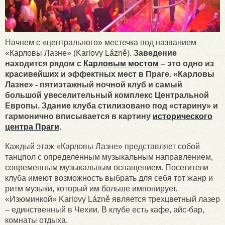
Начнем с «центрального» местечка под названием
«Карловы Лазне» (Karlovy Lázně).
Заведение
находится рядом с
Карловым мостом
– это одно из
красивейших и эффектных мест в Праге. «Карловы
Лазне» - пятиэтажный ночной клуб и самый
большой увеселительный комплекс Центральной
Европы. Здание клуба стилизовано под «старину» и
гармонично вписывается в картину
исторического
центра Праги
.
Каждый этаж «Карловы Лазне» представляет собой
танцпол с определенным музыкальным направлением,
современным музыкальным оснащением. Посетители
клуба имеют возможность выбрать для себя тот жанр и
ритм музыки, который им больше импонирует.
«Изюминкой» Karlovy Lázně является трехцветный лазер
– единственный в Чехии. В клубе есть кафе, айс-бар,
комнаты отдыха.