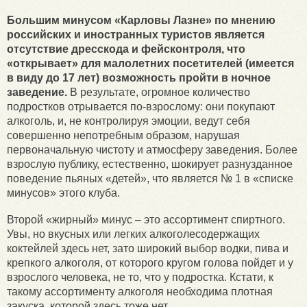
Большим минусом «Карловы Лазне» по мнению
российских и иностранных туристов является
отсутствие дресскода и фейсконтроля, что
«открывает» для малолетних посетителей (имеется
в виду до 17 лет) возможность пройти в ночное
заведение.
В результате, огромное количество
подростков отрывается по-взрослому: они покупают
алкоголь, и, не контролируя эмоции, ведут себя
совершенно непотребным образом, нарушая
первоначальную чистоту и атмосферу заведения. Более
взрослую публику, естественно, шокирует разнузданное
поведение пьяных «детей», что является № 1 в «списке
минусов» этого клуба.
Второй «жирный» минус – это ассортимент спиртного.
Увы, но вкусных или легких алкоголесодержащих
коктейлей здесь нет, зато широкий выбор водки, пива и
крепкого алкоголя, от которого кругом голова пойдет и у
взрослого человека, не то, что у подростка. Кстати, к
такому ассортименту алкоголя необходима плотная
закуска, которой здесь тоже нет.