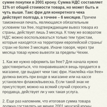
сумме покупки в 2001 крону.
Сумма НДС составляет
11% от общей стоимости товара, но может быть и
чуть выше. Такс фри для конкретного чека
действует полгода, а точнее – 6 месяцев.
Причем
таможенная печать, являющаяся обязательным
условием тах free, подтверждающим вывоз товара из
страны, действует лишь 3 месяца. К тому же возвратом
НДС можно воспользоваться только тем туристам,
которые находятся на территории европейской страны/
стран не более 3 месяцев. Иначе говоря, через три
месяца товар нужно вывезти за пределы Чехии.
1. Как же нужно оформить tax free? Для начала нужно
удостовериться, что понравившаяся вещь продается в
магазине, где выдают чеки такс фри. Наклейка «tax free»
должна висеть при входе в магазине или на кассе
установлен флажок/вывеска. Если такой знак не
присутствует, можно на всякий случай спросить у
продавца, действует ли у них такая услуга.
2. Еще раз напомним, что итоговая сумма товара
должна составлять не менее 2001 чешской кроны.