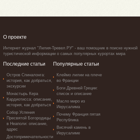
О проекте
Интернет журнал "Лилия-Тревел.РУ" - ваш помощник в поиске нужной
туристической информации о самых популярных курортах мира
Последние статьи
Популярные статьи
Остров Спиналонга:
Клеймо лилии на плече
история, как добраться,
во Франции
экскурсии
Боги Древней Греции:
Монастырь Кера
список и описание
Кардиотисса: описание,
Масло миро из
история, как добраться
Иерусалима
Собор Успения
Почему Франция пятая
Пресвятой Богородицы
Республика
в Неаполи: описание,
Висячий камень в
адрес
Иерусалиме
Достопримечательности