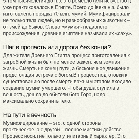
5-том тысячелетии до н.э. это ремесло (или искусство?)
уже практиковалось в Египте. Всего доIIвека н.э. было
изготовлено порядка 70 млн. мумий. Мумифицировали
не только тела людей, но и разнообразных животных –
от змей до быков. Слово «мумия» недавнего
происхождения, древние египтяне называли их «саху».
Шаг в пропасть или дорога без конца?
Для жителя Древнего Египта процесс приготовления к
загробной жизни был не менее важен, чем земная
жизнь. Смерть не конец пути, а бесконечное движение,
предстоящая встреча с богом.В процесс подготовки к
существованию после смерти важным этапом входило
создание мумии умершего. Чтобы душа ступила в
вечность, дошла до обители бога Гора, надо
максимально сохранить тело.
На пути в вечность
Мумифицирование – это, с одной стороны,
практическое, а с другой – полное мистики действо.
Процесс носил не только утилитарный характер. Это