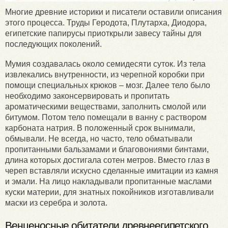
Многие древние историки и писатели оставили описания
этого процесса. Труды Геродота, Плутарха, Диодора,
египетские папирусы приоткрыли завесу тайны для
последующих поколений.
Мумия создавалась около семидесяти суток. Из тела
извлекались внутренности, из черепной коробки при
помощи специальных крюков – мозг. Далее тело было
необходимо законсервировать и пропитать
ароматическими веществами, заполнить смолой или
битумом. Потом тело помещали в ванну с раствором
карбоната натрия. В положенный срок вынимали,
обмывали. Не всегда, но часто, тело обматывали
пропитанными бальзамами и благовониями бинтами,
длина которых достигала сотен метров. Вместо глаз в
череп вставляли искусно сделанные имитации из камня
и эмали. На лицо накладывали пропитанные маслами
куски материи, для знатных покойников изготавливали
маски из серебра и золота.
Венценосные обитатели древнеегипетского