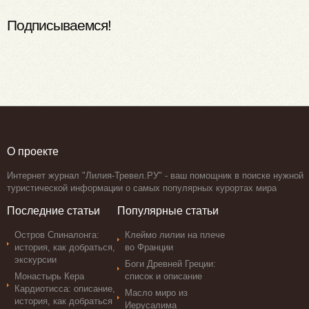
Подписываемся!
О проекте
Интернет журнал "Лилия-Тревел.РУ" - ваш помощник в поиске нужной
туристической информации о самых популярных курортах мира
Последние статьи
Популярные статьи
Остров Спиналонга:
Клеймо лилии на плече
история, как добраться,
во Франции
экскурсии
Боги Древней Греции:
Монастырь Кера
список и описание
Кардиотисса: описание,
Масло миро из
история, как добраться
Иерусалима