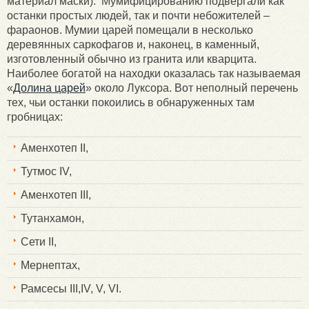
материал маски). Мумифицированию подвергали как
останки простых людей, так и почти небожителей –
фараонов. Мумии царей помещали в несколько
деревянных саркофагов и, наконец, в каменный,
изготовленный обычно из гранита или кварцита.
Наиболее богатой на находки оказалась так называемая
«
Долина царей
» около Луксора. Вот неполный перечень
тех, чьи останки покоились в обнаруженных там
гробницах:
Аменхотеп II,
Тутмос IV,
Аменхотеп III,
Тутанхамон,
Сети II,
Мернептах,
Рамсесы III,IV, V, VI.