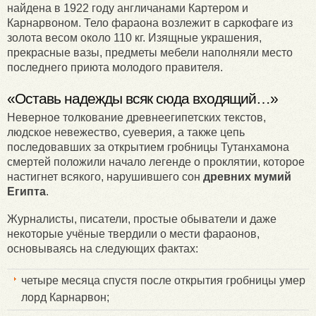
найдена в 1922 году англичанами Картером и
Карнарвоном. Тело фараона возлежит в саркофаге из
золота весом около 110 кг. Изящные украшения,
прекрасные вазы, предметы мебели наполняли место
последнего приюта молодого правителя.
«Оставь надежды всяк сюда входящий…»
Неверное толкование древнеегипетских текстов,
людское невежество, суеверия, а также цепь
последовавших за открытием гробницы Тутанхамона
смертей положили начало легенде о проклятии, которое
настигнет всякого, нарушившего сон
древних мумий
Египта
.
Журналисты, писатели, простые обыватели и даже
некоторые учёные твердили о мести фараонов,
основываясь на следующих фактах:
четыре месяца спустя после открытия гробницы умер
лорд Карнарвон;