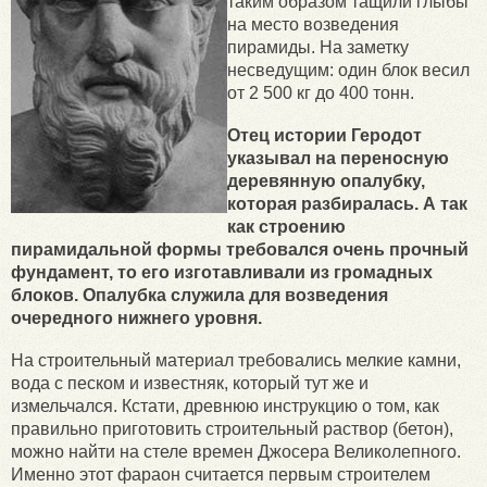
таким образом тащили глыбы
на место возведения
пирамиды. На заметку
несведущим: один блок весил
от 2 500 кг до 400 тонн.
Отец истории Геродот
указывал на переносную
деревянную опалубку,
которая разбиралась. А так
как строению
пирамидальной формы требовался очень прочный
фундамент, то его изготавливали из громадных
блоков. Опалубка служила для возведения
очередного нижнего уровня.
На строительный материал требовались мелкие камни,
вода с песком и известняк, который тут же и
измельчался. Кстати, древнюю инструкцию о том, как
правильно приготовить строительный раствор (бетон),
можно найти на стеле времен Джосера Великолепного.
Именно этот фараон считается первым строителем