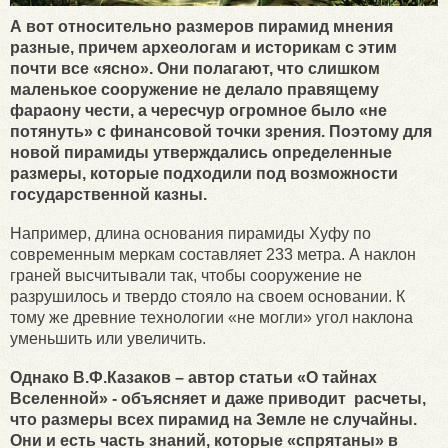
А вот относительно размеров пирамид мнения
разные, причем археологам и историкам с этим
почти все «ясно». Они полагают, что слишком
маленькое сооружение не делало правящему
фараону чести, а чересчур огромное было «не
потянуть» с финансовой точки зрения. Поэтому для
новой пирамиды утверждались определенные
размеры, которые подходили под возможности
государственной казны.
Например, длина основания пирамиды Хуфу по
современным меркам составляет 233 метра. А наклон
граней высчитывали так, чтобы сооружение не
разрушилось и твердо стояло на своем основании. К
тому же древние технологии «не могли» угол наклона
уменьшить или увеличить.
Однако В.Ф.Казаков – автор статьи «О тайнах
Вселенной» - объясняет и даже приводит расчеты,
что размеры всех пирамид на Земле не случайны.
Они и есть часть знаний, которые «спрятаны» в