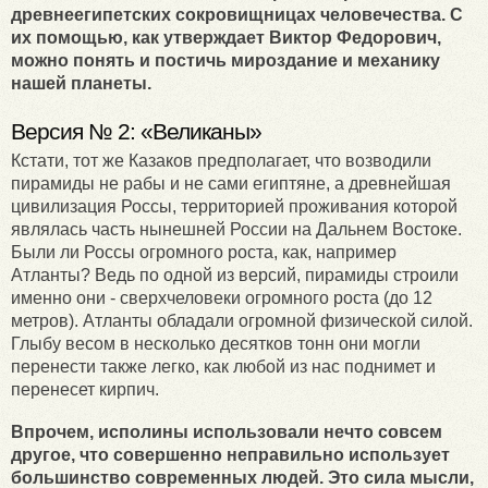
древнеегипетских сокровищницах человечества. С
их помощью, как утверждает Виктор Федорович,
можно понять и постичь мироздание и механику
нашей планеты.
Версия № 2: «Великаны»
Кстати, тот же Казаков предполагает, что возводили
пирамиды не рабы и не сами египтяне, а древнейшая
цивилизация Россы, территорией проживания которой
являлась часть нынешней России на Дальнем Востоке.
Были ли Россы огромного роста, как, например
Атланты? Ведь по одной из версий, пирамиды строили
именно они - сверхчеловеки огромного роста (до 12
метров). Атланты обладали огромной физической силой.
Глыбу весом в несколько десятков тонн они могли
перенести также легко, как любой из нас поднимет и
перенесет кирпич.
Впрочем, исполины использовали нечто совсем
другое, что совершенно неправильно использует
большинство современных людей. Это сила мысли,