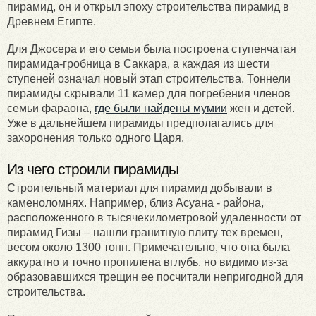
пирамид, он и открыл эпоху строительства пирамид в
Древнем Египте.
Для Джосера и его семьи была построена ступенчатая
пирамида-гробница в Саккара, а каждая из шести
ступеней означал новый этап строительства. Тоннели
пирамиды скрывали 11 камер для погребения членов
семьи фараона,
где были найдены мумии
жен и детей.
Уже в дальнейшем пирамиды предполагались для
захоронения только одного Царя.
Из чего строили пирамиды
Строительный материал для пирамид добывали в
каменоломнях. Например, близ Асуана - района,
расположенного в тысячекилометровой удаленности от
пирамид Гизы – нашли гранитную плиту тех времен,
весом около 1300 тонн. Примечательно, что она была
аккуратно и точно пропилена вглубь, но видимо из-за
образовавшихся трещин ее посчитали непригодной для
строительства.