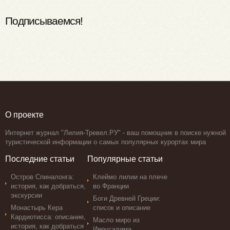
Подписываемся!
О проекте
Интернет журнал "Лилия-Тревел.РУ" - ваш помощник в поиске нужной
туристической информации о самых популярных курортах мира
Последние статьи
Популярные статьи
Остров Спиналонга:
Клеймо лилии на плече
история, как добраться,
во Франции
экскурсии
Боги Древней Греции:
Монастырь Кера
список и описание
Кардиотисса: описание,
Масло миро из
история, как добраться
Иерусалима