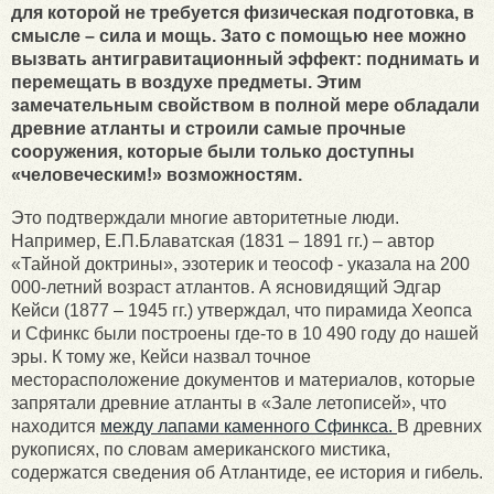
для которой не требуется физическая подготовка, в
смысле – сила и мощь. Зато с помощью нее можно
вызвать антигравитационный эффект: поднимать и
перемещать в воздухе предметы. Этим
замечательным свойством в полной мере обладали
древние атланты и строили самые прочные
сооружения, которые были только доступны
«человеческим!» возможностям.
Это подтверждали многие авторитетные люди.
Например, Е.П.Блаватская (1831 – 1891 гг.) – автор
«Тайной доктрины», эзотерик и теософ - указала на 200
000-летний возраст атлантов. А ясновидящий Эдгар
Кейси (1877 – 1945 гг.) утверждал, что пирамида Хеопса
и Сфинкс были построены где-то в 10 490 году до нашей
эры. К тому же, Кейси назвал точное
месторасположение документов и материалов, которые
запрятали древние атланты в «Зале летописей», что
находится
между лапами каменного Сфинкса.
В древних
рукописях, по словам американского мистика,
содержатся сведения об Атлантиде, ее история и гибель.