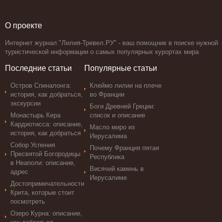
О проекте
Интернет журнал "Лилия-Тревел.РУ" - ваш помощник в поиске нужной
туристической информации о самых популярных курортах мира
Последние статьи
Популярные статьи
Остров Спиналонга:
Клеймо лилии на плече
история, как добраться,
во Франции
экскурсии
Боги Древней Греции:
Монастырь Кера
список и описание
Кардиотисса: описание,
Масло миро из
история, как добраться
Иерусалима
Собор Успения
Почему Франция пятая
Пресвятой Богородицы
Республика
в Неаполи: описание,
Висячий камень в
адрес
Иерусалиме
Достопримечательности
Крита, которые стоит
посмотреть
Озеро Курна: описание,