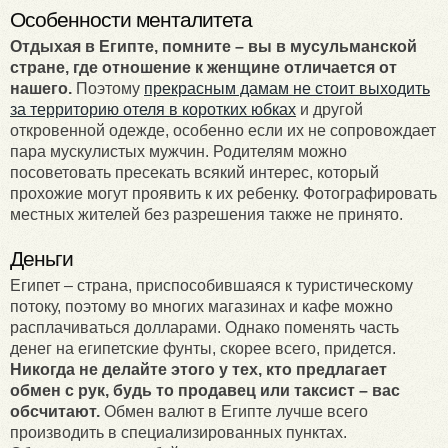
Особенности менталитета
Отдыхая в Египте, помните – вы в мусульманской
стране, где отношение к женщине отличается от
нашего.
Поэтому
прекрасным дамам не стоит выходить
за территорию отеля в коротких юбках
и другой
откровенной одежде, особенно если их не сопровождает
пара мускулистых мужчин. Родителям можно
посоветовать пресекать всякий интерес, который
прохожие могут проявить к их ребенку. Фотографировать
местных жителей без разрешения также не принято.
Деньги
Египет – страна, приспособившаяся к туристическому
потоку, поэтому во многих магазинах и кафе можно
расплачиваться долларами. Однако поменять часть
денег на египетские фунты, скорее всего, придется.
Никогда не делайте этого у тех, кто предлагает
обмен с рук, будь то продавец или таксист – вас
обсчитают.
Обмен валют в Египте лучше всего
производить в специализированных пунктах.