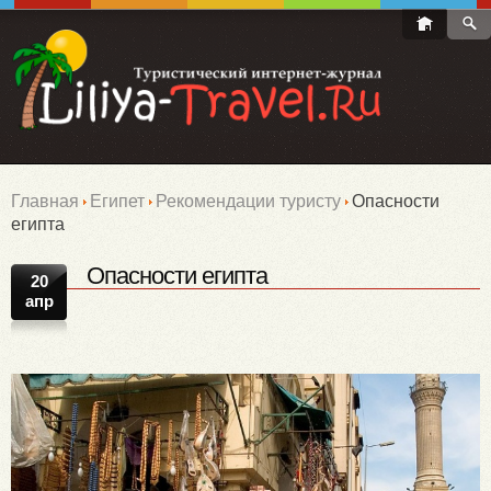
Главная
Египет
Рекомендации туристу
Опасности
египта
Опасности египта
20
апр