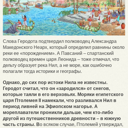
Слова Геродота подтвердил полководец Александра
Македонского Неарх, который определил равнины около
реки ее «порождением». А Павсаний – спартанский
полководец времен царя Леонида – тоже отмечал, что
дельту образует река Нил, а не море, как ошибочно
полагали тогда историки и географы.
Однако, до сих пор истоки Нила не известны.
Геродот считал, что он «зародился» от снегов,
которые таяли в его верховьях. Моряки египетского
царя Птолемея II намекали, что разливался Нил в
период ливней на Эфиопском нагорье. А
мореплаватели проникли дальше, чем кто-либо
другой из путешественников древности – в южную
часть страны. В
о всяком случае, Птолемей утверждал,