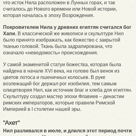
что исток Нила расположен в Лунных горах, и так
считалось до Нового времени или Новой истории,
которая началась в эпоху Возрождения.
Покровителем Нила у древних египтян считался бог
Хапи.
В классической же живописи и скульптуре Нил
было принято изображать, как божество с закрытой
тканью головой. Ткань была задрапирована, что
означало «неведомость» происхождения.
У самой знаменитой статуи божества, которая была
найдена в начале XVI века, на голове был венок из
цветов лотоса и пшеничных колосьев. В руке
возлежащий бог держал рог изобилия, тем самым
олицетворяя Нил, как источник благ и хлеба для египтян.
Скульптуру создал мастер эпохи Флавиев – династии
римских императоров, которые правили Римской
Империей в I столетии нашей эры.
"Ахет"
Нил разливался в июле, и длился этот период почти