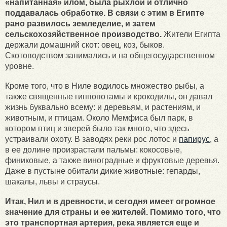
«напитанная» илом, была рыхлой и отлично
поддавалась обработке. В связи с этим в Египте
рано развилось земледелие, и затем
сельскохозяйственное производство.
Жители Египта
держали домашний скот: овец, коз, быков.
Скотоводством занимались и на общегосударственном
уровне.
Кроме того, что в Ниле водилось множество рыбы, а
также священные гиппопотамы и крокодилы, он давал
жизнь буквально всему: и деревьям, и растениям, и
животным, и птицам. Около Мемфиса был парк, в
котором птиц и зверей было так много, что здесь
устраивали охоту. В заводях реки рос лотос и
папирус,
а
в ее долине произрастали пальмы: кокосовые,
финиковые, а также виноградные и фруктовые деревья.
Даже в пустыне обитали дикие животные: гепарды,
шакалы, львы и страусы.
Итак, Нил и в древности, и сегодня имеет огромное
значение для страны и ее жителей. Помимо того, что
это транспортная артерия, река является еще и