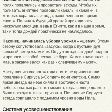
полях появлялись и прорастали всходы. Чтобы их
поливать, египтяне проводили каналы и канавки, в
которых «хранилась» вода, накопленная во время
«ахет». Поливать будущий урожай приходилось
несколько месяцев, ведь в Египте, как и в наше время,
так и тогда дождей практически не наблюдалось.
Наконец, начиналась уборка урожая – «шему».
Этому
сезону сопутствовала «засуха», когда с пустыни дул
сильный ветер «хамсин». Он дул пятьдесят дней подряд
и приносил с собой песчаные бури. Хамсин начинался в
мае, а заканчивался как раз к следующему «ахет».
Наступлению «нового» года египтяне приписывали
появление Сириуса («Сопдет» по-египетски). Самая
яркая звезда на небе сияла в восточной части
небосклона, как раз в тот момент, когда солнце должно
было восходить из-за горизонта. Появление Сириуса
всегда совпадало с подъемом уровня воды Нила.
Система усовершенствования