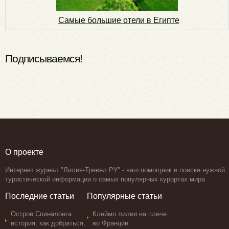
Самые большие отели в Египте
Подписываемся!
О проекте
Интернет журнал "Лилия-Тревел.РУ" - ваш помощник в поиске нужной
туристической информации о самых популярных курортах мира
Последние статьи
Популярные статьи
Остров Спиналонга:
Клеймо лилии на плече
история, как добраться,
во Франции