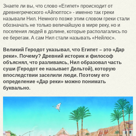
Знаете ли вы, что слово «Египет» происходит от
древнегреческого «Айгюптос» - именно так греки
называли Нил. Немного позже этим словом греки стали
обозначать не только величайшую в мире реку, но и
поселения людей в долине, которые располагались по
ее берегам. А сам Нил стали называть «Нейлос».
Великий Геродот указывал, что Египет – это «Дар
реки». Почему? Древний историк и философ
объяснял, что разливаясь, Нил образовал часть
суши (Геродот ее называет Дельтой), которую
впоследствии заселили люди. Поэтому его
определение «Дар реки» можно понимать
буквально.