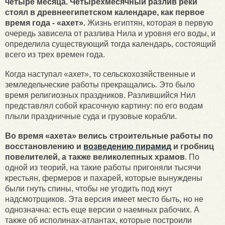
четыре месяца. Четырехмесячный разлив реки
стоял в древнеегипетском календаре, как первое
время года - «ахет».
Жизнь египтян, которая в первую
очередь зависела от разлива Нила и уровня его воды, и
определила существующий тогда календарь, состоящий
всего из трех времен года.
Когда наступал «ахет», то сельскохозяйственные и
земледельческие работы прекращались. Это было
время религиозных праздников. Разлившийся Нил
представлял собой красочную картину: по его водам
плыли праздничные суда и грузовые корабли.
Во время «ахета» велись строительные работы по
восстановлению и
возведению пирамид
и гробниц
повелителей, а также великолепных храмов
. По
одной из теорий, на такие работы пригоняли тысячи
крестьян, фермеров и пахарей, которые вынуждены
были гнуть спины, чтобы не угодить под кнут
надсмотрщиков. Эта версия имеет место быть, но не
однозначна: есть еще версии о наемных рабочих. А
также об исполинах-атлантах, которые построили