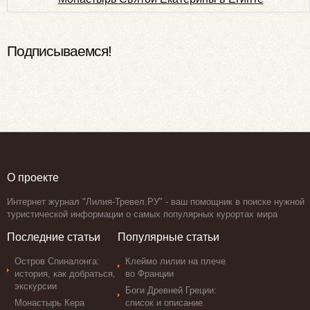
Подписываемся!
О проекте
Интернет журнал "Лилия-Тревел.РУ" - ваш помощник в поиске нужной
туристической информации о самых популярных курортах мира
Последние статьи
Популярные статьи
Остров Спиналонга:
Клеймо лилии на плече
история, как добраться,
во Франции
экскурсии
Боги Древней Греции:
Монастырь Кера
список и описание