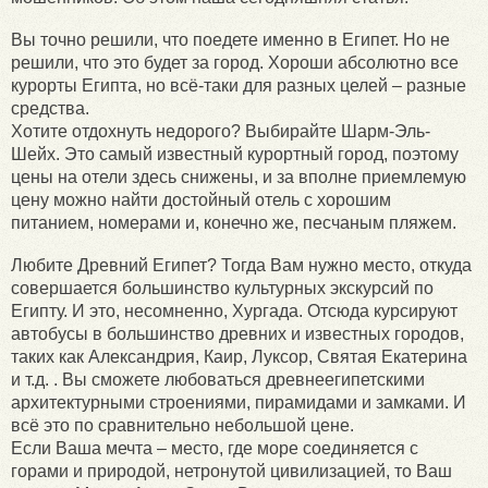
Вы точно решили, что поедете именно в Египет. Но не
решили, что это будет за город. Хороши абсолютно все
курорты Египта, но всё-таки для разных целей – разные
средства.
Хотите отдохнуть недорого? Выбирайте Шарм-Эль-
Шейх. Это самый известный курортный город, поэтому
цены на отели здесь снижены, и за вполне приемлемую
цену можно найти достойный отель с хорошим
питанием, номерами и, конечно же, песчаным пляжем.
Любите Древний Египет? Тогда Вам нужно место, откуда
совершается большинство культурных экскурсий по
Египту. И это, несомненно, Хургада. Отсюда курсируют
автобусы в большинство древних и известных городов,
таких как Александрия, Каир, Луксор, Святая Екатерина
и т.д. . Вы сможете любоваться древнеегипетскими
архитектурными строениями, пирамидами и замками. И
всё это по сравнительно небольшой цене.
Если Ваша мечта – место, где море соединяется с
горами и природой, нетронутой цивилизацией, то Ваш