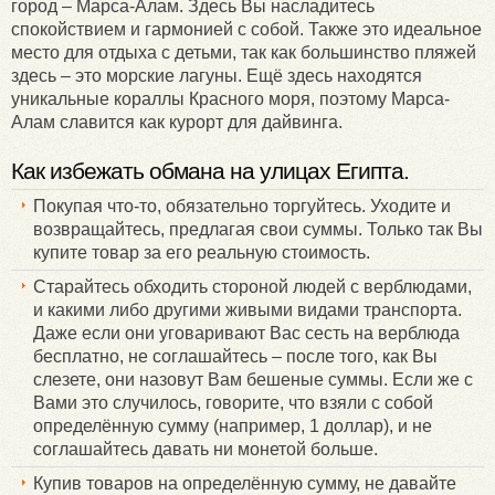
город – Марса-Алам. Здесь Вы насладитесь
спокойствием и гармонией с собой. Также это идеальное
место для отдыха с детьми, так как большинство пляжей
здесь – это морские лагуны. Ещё здесь находятся
уникальные кораллы Красного моря, поэтому Марса-
Алам славится как курорт для дайвинга.
Как избежать обмана на улицах Египта.
Покупая что-то, обязательно торгуйтесь. Уходите и
возвращайтесь, предлагая свои суммы. Только так Вы
купите товар за его реальную стоимость.
Старайтесь обходить стороной людей с верблюдами,
и какими либо другими живыми видами транспорта.
Даже если они уговаривают Вас сесть на верблюда
бесплатно, не соглашайтесь – после того, как Вы
слезете, они назовут Вам бешеные суммы. Если же с
Вами это случилось, говорите, что взяли с собой
определённую сумму (например, 1 доллар), и не
соглашайтесь давать ни монетой больше.
Купив товаров на определённую сумму, не давайте