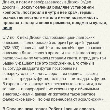
Дивио, а потом преобразовалось в Дижон («Две
дороги»).
Вокруг селения римляне установили
крепость, построили внутри нее храм, термы,
рынок, где местные жители имели возможность
продавать плоды своего ремесла, предметы культа,
вино
.
С V по IX века Дижон стал резиденцией лангрских
епископов. Галло-римский историк Григорий Турский
(538-593), написавший 10-и томник «История франков»
описывал Дижон своего времени так: «Четверо ворот
расположены по четырем странам света, и тридцать три
башни украшают все это сооружение. Его стены в
высоту до двадцати футов построены из
четырехугольных плит, а верх — из кирпича; высота
стены — тридцать футов, толщина — пятнадцать футов.
В окрестностях находятся прекрасные источники, а на
западе — плодороднейшие склоны гор с обильными
виноградниками, дающими жителям такое знатное
фалернское вино, что они пренебрегают аскалонским».
В Средние века герцог Роберт I решил сделать