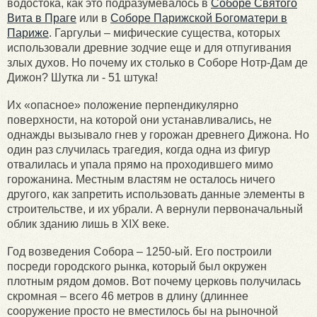
водостока, как это подразумевалось в
Соборе Святого
Вита в Праге
или в
Соборе Парижской Богоматери в
Париже
. Гаргульи – мифические существа, которых
использовали древние зодчие еще и для отпугивания
злых духов. Но почему их столько в Соборе Нотр-Дам де
Дижон? Шутка ли - 51 штука!
Их «опасное» положение перпендикулярно
поверхности, на которой они устанавливались, не
однажды вызывало гнев у горожан древнего Дижона. Но
один раз случилась трагедия, когда одна из фигур
отвалилась и упала прямо на проходившего мимо
горожанина. Местным властям не осталось ничего
другого, как запретить использовать данные элементы в
строительстве, и их убрали. А вернули первоначальный
облик зданию лишь в XIX веке.
Год возведения Собора – 1250-ый. Его построили
посреди городского рынка, который был окружен
плотным рядом домов. Вот почему церковь получилась
скромная – всего 46 метров в длину (длиннее
сооружение просто не вместилось бы на рыночной