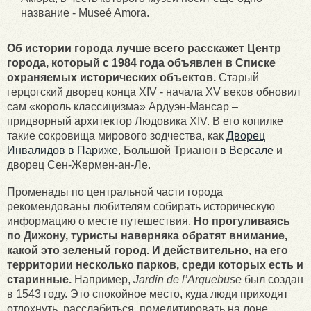
название - Museé Amora.
Об истории города лучше всего расскажет Центр
города, который с 1984 года объявлен в Списке
охраняемых исторических объектов.
Старый
герцогский дворец конца XIV - начала XV веков обновил
сам «король классицизма» Ардуэн-Мансар –
придворный архитектор Людовика XIV. В его копилке
такие сокровища мирового зодчества, как
Дворец
Инвалидов в Париже
, Большой Трианон
в Версале
и
дворец Сен-Жермен-ан-Ле.
Променады по центральной части города
рекомендованы любителям собирать историческую
информацию о месте путешествия.
Но прогуливаясь
по Дижону, туристы наверняка обратят внимание,
какой это зеленый город. И действительно, на его
территории несколько парков, среди которых есть и
старинные.
Например,
Jardin de l’Arquebuse
был создан
в 1543 году. Это спокойное место, куда люди приходят
отдохнуть, расслабиться, помедитировать на лоне