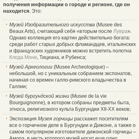
получения информации о городе и регионе, где он
находится
. Это:
Музей Изобразительного искусства
(Musee des
Beaux Arts), считающий себя «вторым после
Лувра
».
Однако коллекция его картин действительно богата:
среди работ старых добрых фламандцев, итальянских
и французских художников можно встретить полотна
Клода Моне
, Тициана, и Рубенса;
Музей Археологии
(Musee Archeologique) –
небольшой, но с уникальным собранием экспонатов,
начиная со времен галло-римского владычества в
Галлии;
Музей бургундской жизни
(Musee de la vie
Bourguignonne), в котором собраны предметы быта,
этноса, религиозного культа Бургундии XII-XX веков;
Экспозиция
Музея горчицы
расскажет посетителям
все о горчичном деле в Бургундии и Дижоне, а также о
самом популярном изготовителе дижонской горчицы –
Амора, в честь которого музей носит еще одно