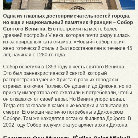
Одна из главных достопримечательностей города,
но еще и национальный памятник Франции – Собор
Святого Венигна.
Его построили на месте более
древней постройки V века, которая почти разрушилась
из-за природных катаклизмов. «Новый» собор носил
явно готический стиль и был восстановлен в течение 45
лет, начиная с 1280-го года.
Собор осветили в 1393 году в честь святого Венигна.
Это был раннехристианский святой, который
распространял учение Христа в разных городах и
странах, включая Галлию. Он дошел и до Дижона, но по
приказу императора его схватили и потребовали, чтобы
он отказался от своей веры. Но Венигн упорствовал.
Тогда его заковали в каменные колодки и запытали до
смерти. Его мощи частично погребены в Дижонском
Соборе. Там же находятся останки Филиппа Доброго. В
2002 году Собор получил статус архиепархии Дижона.