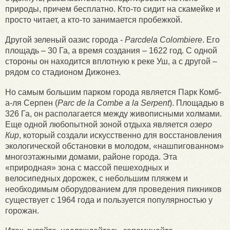
природы, причем бесплатно. Кто-то сидит на скамейке и
просто читает, а кто-то занимается пробежкой.
Другой зеленый оазис города -
Parc
de
la
Colombiere
. Его
площадь – 30 Га, а время создания – 1622 год. С одной
стороны он находится вплотную к реке Уш, а с другой –
рядом со стадионом Дижонез.
Но самым большим парком города является Парк Комб-
а-ля Серпен (
Parc de la Combe а la Serpent
). Площадью в
326 Га, он располагается между живописными холмами.
Еще одной любопытной зоной отдыха является
озеро
Кир
, который создали искусственно для восстановления
экологической обстановки в молодом, «нашпигованном»
многоэтажными домами, районе города. Эта
«природная» зона с массой пешеходных и
велосипедных дорожек, с небольшим пляжем и
необходимым оборудованием для проведения пикников
существует с 1964 года и пользуется популярностью у
горожан.