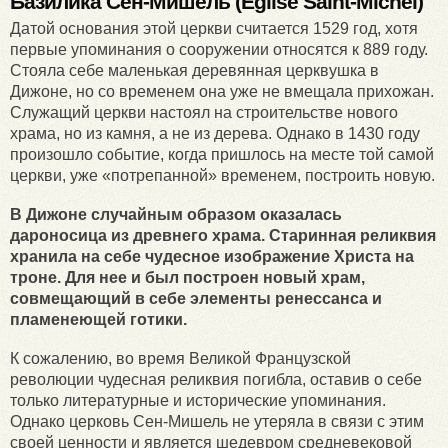
Базилика
Сен
-
Мишель
(
Église Saint-Michel
)
Датой основания этой церкви считается 1529 год, хотя
первые упоминания о сооружении относятся к 889 году.
Стояла себе маленькая деревянная церквушка в
Дижоне, но со временем она уже не вмещала прихожан.
Служащий церкви настоял на строительстве нового
храма, но из камня, а не из дерева. Однако в 1430 году
произошло событие, когда пришлось на месте той самой
церкви, уже «потрепанной» временем, построить новую.
В Дижоне случайным образом оказалась
дароносица из древнего храма. Старинная реликвия
хранила на себе чудесное изображение Христа на
троне. Для нее и был построен новый храм,
совмещающий в себе элементы ренессанса и
пламенеющей готики.
К сожалению, во время Великой Французской
революции чудесная реликвия погибла, оставив о себе
только литературные и исторические упоминания.
Однако церковь Сен-Мишель не утеряла в связи с этим
своей ценности и является шедевром средневековой