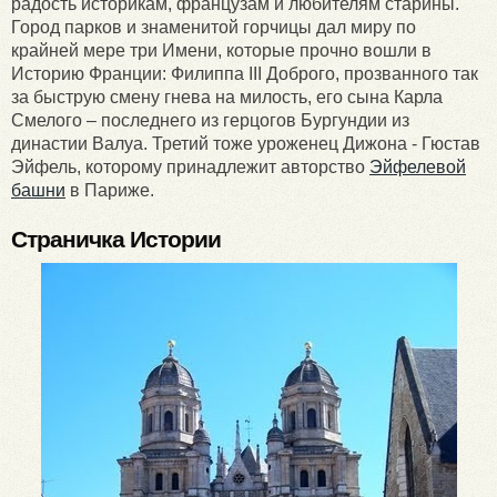
радость историкам, французам и любителям старины.
Город парков и знаменитой горчицы дал миру по
крайней мере три Имени, которые прочно вошли в
Историю Франции: Филиппа III Доброго, прозванного так
за быструю смену гнева на милость, его сына Карла
Смелого – последнего из герцогов Бургундии из
династии Валуа. Третий тоже уроженец Дижона - Гюстав
Эйфель, которому принадлежит авторство
Эйфелевой
башни
в Париже.
Страничка Истории