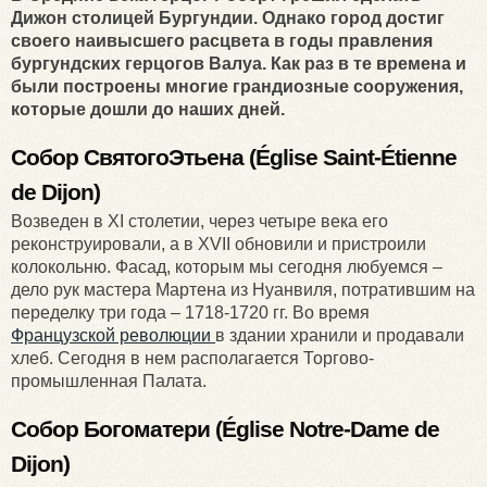
Дижон столицей Бургундии. Однако город достиг
своего наивысшего расцвета в годы правления
бургундских герцогов Валуа. Как раз в те времена и
были построены многие грандиозные сооружения,
которые дошли до наших дней.
Собор
Святого
Этьена
(Église Saint-Étienne
de Dijon)
Возведен в XI столетии, через четыре века его
реконструировали, а в XVII обновили и пристроили
колокольню. Фасад, которым мы сегодня любуемся –
дело рук мастера Мартена из Нуанвиля, потратившим на
переделку три года – 1718-1720 гг. Во время
Французской революции
в здании хранили и продавали
хлеб. Сегодня в нем располагается Торгово-
промышленная Палата.
Собор Богоматери (É
glise
Notre
-
Dame
de
Dijon
)