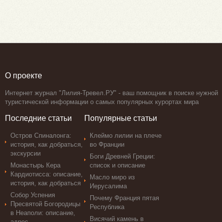
О проекте
Интернет журнал "Лилия-Тревел.РУ" - ваш помощник в поиске нужной
туристической информации о самых популярных курортах мира
Последние статьи
Популярные статьи
Остров Спиналонга:
Клеймо лилии на плече
история, как добраться,
во Франции
экскурсии
Боги Древней Греции:
Монастырь Кера
список и описание
Кардиотисса: описание,
Масло миро из
история, как добраться
Иерусалима
Собор Успения
Почему Франция пятая
Пресвятой Богородицы
Республика
в Неаполи: описание,
Висячий камень в
адрес