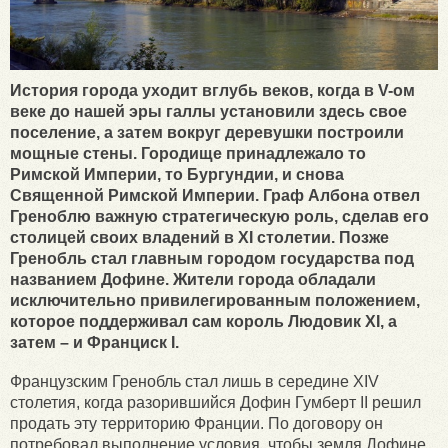
История города уходит вглубь веков, когда в V-ом
веке до нашей эры галлы установили здесь свое
поселение, а затем вокруг деревушки построили
мощные стены. Городище принадлежало то
Римской Империи, то Бургундии, и снова
Священной Римской Империи. Граф Албона отвел
Греноблю важную стратегическую роль, сделав его
столицей своих владений в XI столетии. Позже
Гренобль стал главным городом государства под
названием Дофине. Жители города обладали
исключительно привилегированным положением,
которое поддерживал сам король Людовик XI, а
затем – и Франциск I.
Французским Гренобль стал лишь в середине XIV
столетия, когда разорившийся Дофин Гумберт II решил
продать эту территорию Франции. По договору он
потребовал выполнение условия, чтобы земля Дофине