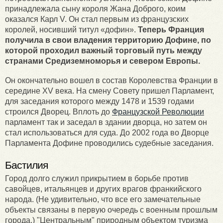
принадлежала сыну короля Жана Доброго, коим
оказался Карл V. Он стал первым из французских
королей, носивший титул «дофин».
Теперь Франция
получила в свои владения территорию Дофине, по
которой проходил важный торговый путь между
странами Средиземноморья и севером Европы.
Он окончательно вошел в состав Королевства Франции в
середине XV века. На смену Совету пришел Парламент,
для заседания которого между 1478 и 1539 годами
строился Дворец. Вплоть до
Французской Революции
парламент так и заседал в здании дворца, но затем он
стал использоваться для суда. До 2002 года во Дворце
Парламента Дофине проводились судебные заседания.
Бастилия
Город долго служил прикрытием в борьбе против
савойцев, итальянцев и других врагов франкийского
народа. (Не удивительно, что все его замечательные
объекты связаны в первую очередь с военным прошлым
города.) "Центральным" природным объектом туризма