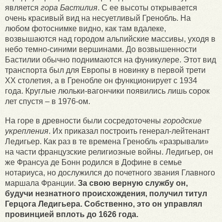
является
гора Бастилия
. С ее высоты открывается
очень красивый вид на несуетливый Гренобль. На
любом фотоснимке видно, как там вдалеке,
возвышаются над городом альпийские массивы, уходя в
небо темно-синими вершинами. До возвышенности
Бастилии обычно поднимаются на фуникулере. Этот вид
транспорта был для Европы в новинку в первой трети
XX столетия, а в Гренобле он функционирует с 1934
года. Круглые люльки-вагончики появились лишь сорок
лет спустя – в 1976-ом.
На горе в древности были сосредоточены
городские
укрепления
. Их приказал построить генерал-лейтенант
Ледигьер. Как раз в те времена Гренобль «разрывали»
на части французские религиозные войны. Ледигьер, он
же Франсуа де Бонн родился в Дофине в семье
нотариуса, но дослужился до почетного звания Главного
маршала Франции.
За свою верную службу он,
будучи незнатного происхождения, получил титул
Герцога Ледигьера. Собственно, это он управлял
провинцией вплоть до 1626 года.