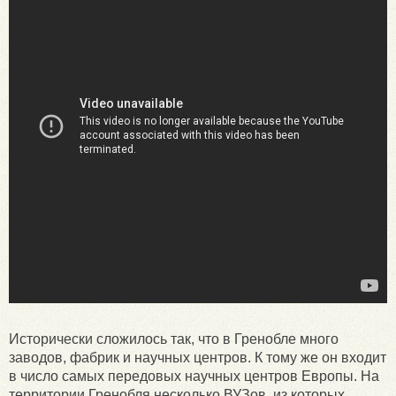
Исторически сложилось так, что в Гренобле много
заводов, фабрик и научных центров. К тому же он входит
в число самых передовых научных центров Европы. На
территории Гренобля несколько ВУЗов, из которых