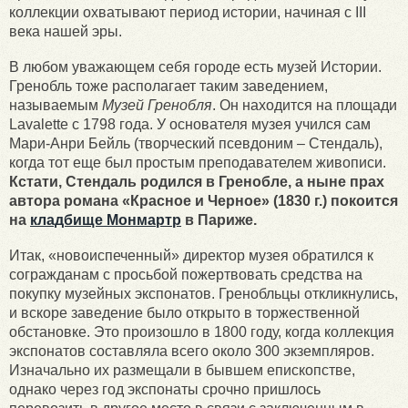
коллекции охватывают период истории, начиная с III
века нашей эры.
В любом уважающем себя городе есть музей Истории.
Гренобль тоже располагает таким заведением,
называемым
Музей Гренобля
. Он находится на площади
Lavalette с 1798 года. У основателя музея учился сам
Мари-Анри Бейль (творческий псевдоним – Стендаль),
когда тот еще был простым преподавателем живописи.
Кстати, Стендаль родился в Гренобле, а ныне прах
автора романа «Красное и Черное» (1830 г.) покоится
на
кладбище Монмартр
в Париже.
Итак, «новоиспеченный» директор музея обратился к
согражданам с просьбой пожертвовать средства на
покупку музейных экспонатов. Гренобльцы откликнулись,
и вскоре заведение было открыто в торжественной
обстановке. Это произошло в 1800 году, когда коллекция
экспонатов составляла всего около 300 экземпляров.
Изначально их размещали в бывшем епископстве,
однако через год экспонаты срочно пришлось