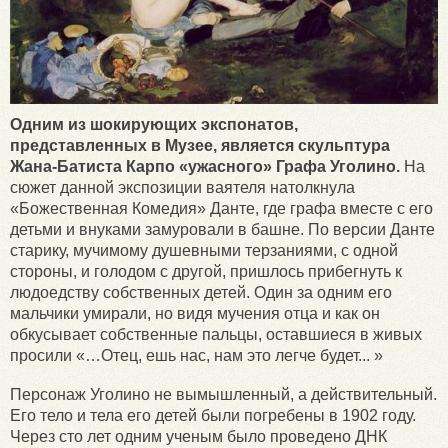
Одним из шокирующих экспонатов,
представленных в Музее, является скульптура
Жана-Батиста Карпо «ужасного» Графа Уголино.
На
сюжет данной экспозиции ваятеля натолкнула
«Божественная Комедия» Данте, где графа вместе с его
детьми и внуками замуровали в башне. По версии Данте
старику, мучимому душевными терзаниями, с одной
стороны, и голодом с другой, пришлось прибегнуть к
людоедству собственных детей. Один за одним его
мальчики умирали, но видя мучения отца и как он
обкусывает собственные пальцы, оставшиеся в живых
просили «…Отец, ешь нас, нам это легче будет... »
Персонаж Уголино не вымышленный, а действительный.
Его тело и тела его детей были погребены в 1902 году.
Через сто лет одним ученым было проведено ДНК