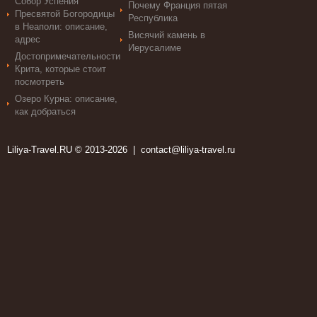
Собор Успения
Почему Франция пятая
Пресвятой Богородицы
Республика
в Неаполи: описание,
Висячий камень в
адрес
Иерусалиме
Достопримечательности
Крита, которые стоит
посмотреть
Озеро Курна: описание,
как добраться
Liliya-Travel.RU © 2013-2026 |
contact@liliya-travel.ru