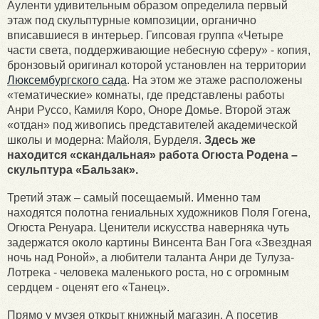
Ауленти удивительным образом определила первый
этаж под скульптурные композиции, органично
вписавшиеся в интерьер. Гипсовая группа «Четыре
части света, поддерживающие небесную сферу» - копия,
бронзовый оригинал которой установлен на территории
Люксембургского сада
. На этом же этаже расположены
«тематические» комнаты, где представлены работы
Анри Руссо, Камиля Коро, Оноре Домье. Второй этаж
«отдан» под живопись представителей академической
школы и модерна: Майоля, Бурделя.
Здесь же
находится «скандальная» работа Огюста Родена –
скульптура «Бальзак».
Третий этаж – самый посещаемый. Именно там
находятся полотна гениальных художников Поля Гогена,
Огюста Ренуара. Ценители искусства наверняка чуть
задержатся около картины Винсента Ван Гога «Звездная
ночь над Роной», а любители таланта Анри де Тулуза-
Лотрека - человека маленького роста, но с огромным
сердцем - оценят его «Танец».
Прямо у музея открыт книжный магазин. А посетив