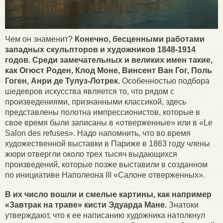
Чем он знаменит?
Конечно, бесценными работами
западных скульпторов и художников 1848-1914
годов. Среди замечательных и великих имен такие,
как Огюст Роден, Клод Моне, Винсент Ван Гог, Поль
Гоген, Анри де Тулуз-Лотрек.
Особенностью подбора
шедевров искусства является то, что рядом с
произведениями, признанными классикой, здесь
представлены полотна импрессионистов, которые в
свое время были записаны в «отверженные» или в «Le
Salon des refuses». Надо напомнить, что во время
художественной выставки в Париже в 1863 году члены
жюри отвергли около трех тысяч выдающихся
произведений, которые позже выставили в созданном
по инициативе Наполеона III «Салоне отверженных».
В их число вошли и смелые картины, как например
«Завтрак на траве» кисти Эдуарда Мане.
Знатоки
утверждают, что к ее написанию художника натолкнул