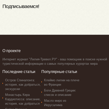
Подписываемся!
О проекте
Интернет журнал "Лилия-Тревел.РУ" - ваш помощник в поиске нужной
туристической информации о самых популярных курортах мира
Последние статьи
Популярные статьи
Остров Спиналонга:
Клеймо лилии на плече
история, как добраться,
во Франции
экскурсии
Боги Древней Греции:
Монастырь Кера
список и описание
Кардиотисса: описание,
Масло миро из
история, как добраться
Иерусалима