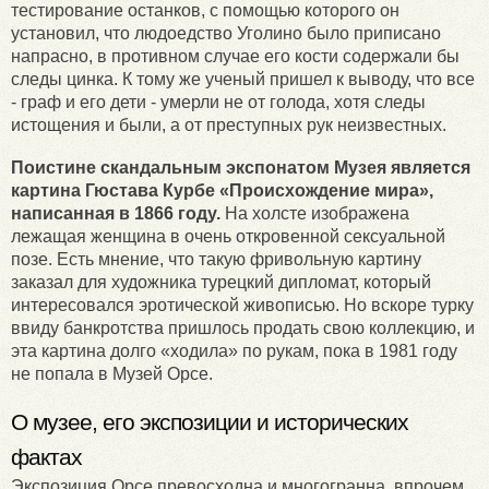
тестирование останков, с помощью которого он
установил, что людоедство Уголино было приписано
напрасно, в противном случае его кости содержали бы
следы цинка. К тому же ученый пришел к выводу, что все
- граф и его дети - умерли не от голода, хотя следы
истощения и были, а от преступных рук неизвестных.
Поистине скандальным экспонатом Музея является
картина Гюстава Курбе «Происхождение мира»,
написанная в 1866 году.
На холсте изображена
лежащая женщина в очень откровенной сексуальной
позе. Есть мнение, что такую фривольную картину
заказал для художника турецкий дипломат, который
интересовался эротической живописью. Но вскоре турку
ввиду банкротства пришлось продать свою коллекцию, и
эта картина долго «ходила» по рукам, пока в 1981 году
не попала в Музей Орсе.
О музее, его экспозиции и исторических
фактах
Экспозиция Орсе превосходна и многогранна, впрочем,