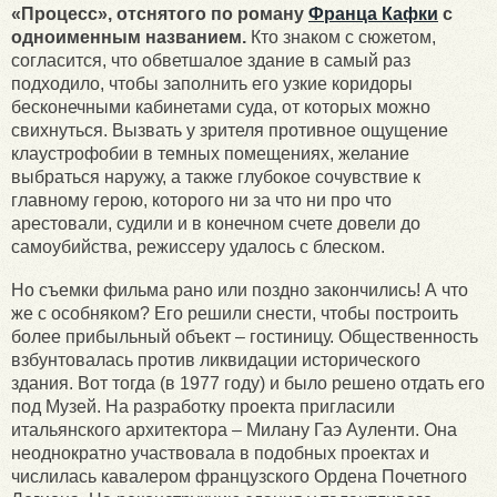
«Процесс», отснятого по роману
Франца Кафки
с
одноименным названием.
Кто знаком с сюжетом,
согласится, что обветшалое здание в самый раз
подходило, чтобы заполнить его узкие коридоры
бесконечными кабинетами суда, от которых можно
свихнуться. Вызвать у зрителя противное ощущение
клаустрофобии в темных помещениях, желание
выбраться наружу, а также глубокое сочувствие к
главному герою, которого ни за что ни про что
арестовали, судили и в конечном счете довели до
самоубийства, режиссеру удалось с блеском.
Но съемки фильма рано или поздно закончились! А что
же с особняком? Его решили снести, чтобы построить
более прибыльный объект – гостиницу. Общественность
взбунтовалась против ликвидации исторического
здания. Вот тогда (в 1977 году) и было решено отдать его
под Музей. На разработку проекта пригласили
итальянского архитектора – Милану Гаэ Ауленти. Она
неоднократно участвовала в подобных проектах и
числилась кавалером французского Ордена Почетного