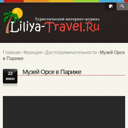
Главная
Франция
Достопримечательности
Музей Орсе
в Париже
Музей Орсе в Париже
22
июн