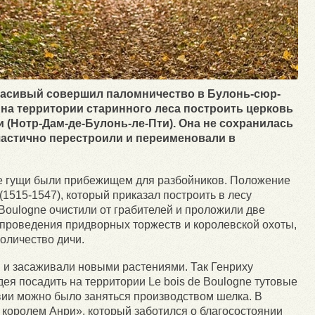
расивый совершил паломничество в Булонь-сюр-
 на территории старинного леса построить церковь
 (Нотр-Дам-де-Булонь-ле-Пти). Она не сохранилась
 частично перестроили и переименовали в
е гущи были прибежищем для разбойников. Положение
(1515-1547), который приказал построить в лесу
-Boulogne очистили от грабителей и проложили две
 проведения придворных торжеств и королевской охоты,
количество дичи.
 и засаживали новыми растениями. Так Генриху
ея посадить на территории Le bois de Boulogne тутовые
вии можно было заняться производством шелка. В
 королем Анри», который заботился о благосостоянии