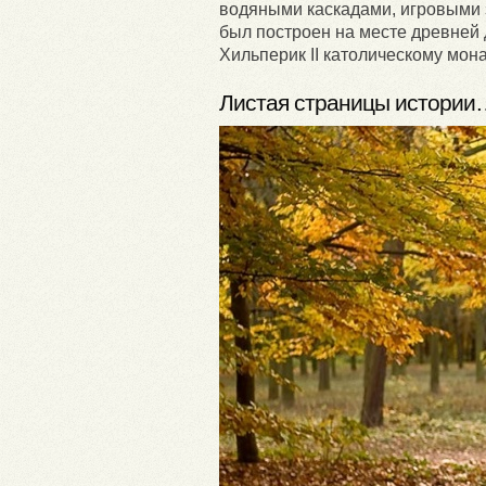
водяными каскадами, игровыми 
был построен на месте древней
Хильперик II католическому мона
Листая страницы истории