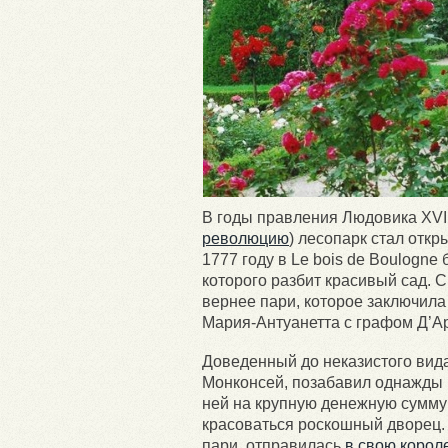
В годы правления Людовика XVI 
революцию
) лесопарк стал откр
1777 году в Le bois de Boulogne
которого разбит красивый сад. 
вернее пари, которое заключила
Мария-Антуанетта с графом Д’Ар
Доведенный до неказистого вида
Монконсей, позабавил однажды 
ней на крупную денежную сумму:
красоваться роскошный дворец. 
пари, отправилась
в свою корол