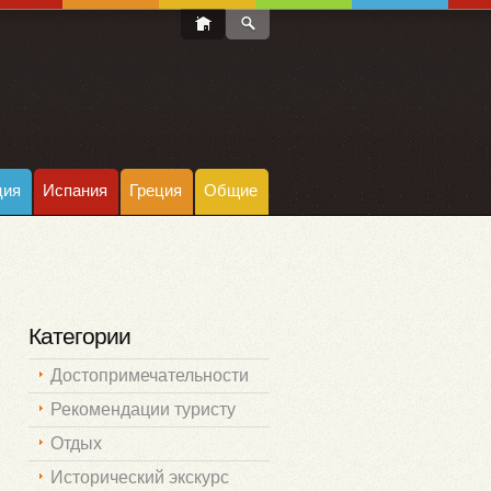
ция
Испания
Греция
Общие
Категории
Достопримечательности
Рекомендации туристу
Отдых
Исторический экскурс