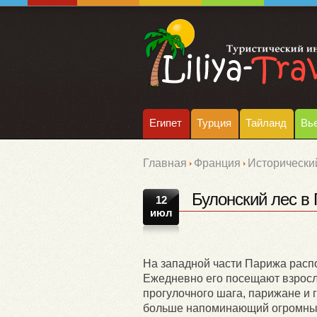
Египет
Турция
Тайланд
Вь
Главная
Франция
Исторический
Булонский лес в
12
июл
На западной части Парижа расп
Ежедневно его посещают взрослы
прогулочного шага, парижане и
больше напоминающий огромный