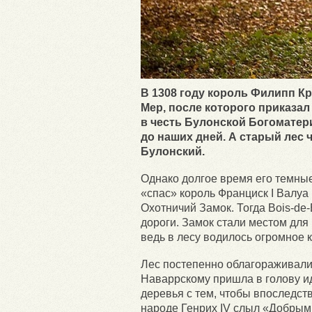
В 1308 году король Филипп К
Мер, после которого приказал
в честь Булонской Богоматери
до наших дней. А старый лес
Булонский.
Однако долгое время его темны
«спас» король Франциск I Валуа 
Охотничий Замок. Тогда Bois-de
дороги. Замок стали местом для
ведь в лесу водилось огромное 
Лес постепенно облагораживали
Наваррскому пришла в голову ид
деревья с тем, чтобы впоследст
народе Генрих IV слыл «Добрым