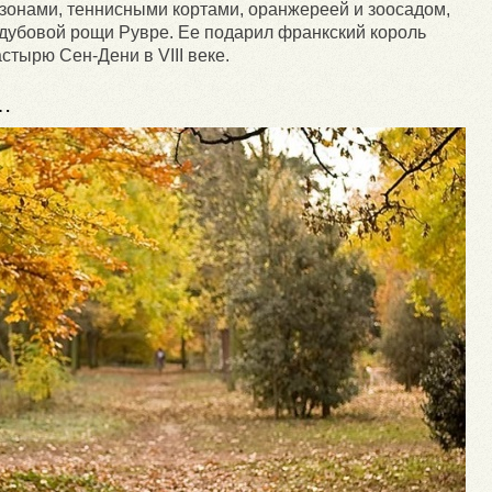
зонами, теннисными кортами, оранжереей и зоосадом,
 дубовой рощи Рувре. Ее подарил франкский король
стырю Сен-Дени в VIII веке.
…