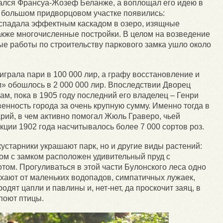
ался Франсуа-Жозеф Беланже, а воплощал его идею в
а большом придворцовом участке появились:
ниспадала эффектным каскадом в озеро, изящные
также многочисленные постройки. В целом на возведение
ые работы по строительству паркового замка ушло около
грала пари в 100 000 лир, а графу восстановление и
» обошлось в 2 000 000 лир. Впоследствии Дворец
м, пока в 1905 году последний его владелец – Генри
венность города за очень крупную сумму. Именно тогда в
рий, в чем активно помогал Жюль Граверо, чьей
кции 1902 года насчитывалось более 7 000 сортов роз.
устарники украшают парк, но и другие виды растений:
ом с замком расположен удивительный пруд с
том. Прогуливаться в этой части Булонского леса одно
ыхают от маленьких водопадов, симпатичных лужаек,
одят цапли и павлины и, нет-нет, да проскочит заяц, в
 поют птицы.