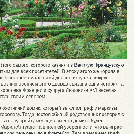
(того самого, которого казнили в
Великую Французскую
ытым для всех посетителей. В эпоху этого же короля в
 был построен маленький дворец-игрушка, вокруг
С возникновением этого дворца связана одна история, а
 королева Франции и супруга Людовика XVI веселая
туа, своим деверем.
 охотничий домик, который выкупил граф у маркизы
королеву. Тогда честолюбивый родственник поспорил с
 за пару-тройку месяцев вместо домика будет
Мария-Антуанетта в полной уверенности, что выиграет
евскую резиденцию в Фонтебло
. Т
ем временем граф