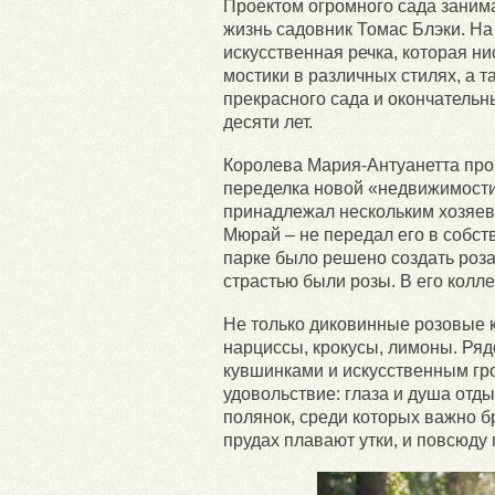
Проектом огромного сада заним
жизнь садовник Томас Блэки. Н
искусственная речка, которая 
мостики в различных стилях, а 
прекрасного сада и окончательн
десяти лет.
Королева Мария-Антуанетта прои
переделка новой «недвижимости
принадлежал нескольким хозяева
Мюрай – не передал его в собст
парке было решено создать роза
страстью были розы. В его колле
Не только диковинные розовые к
нарциссы, крокусы, лимоны. Ряд
кувшинками и искусственным гро
удовольствие: глаза и душа отд
полянок, среди которых важно бр
прудах плавают утки, и повсюду