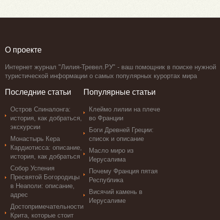
О проекте
Интернет журнал "Лилия-Тревел.РУ" - ваш помощник в поиске нужной
туристической информации о самых популярных курортах мира
Последние статьи
Популярные статьи
Остров Спиналонга:
Клеймо лилии на плече
история, как добраться,
во Франции
экскурсии
Боги Древней Греции:
Монастырь Кера
список и описание
Кардиотисса: описание,
Масло миро из
история, как добраться
Иерусалима
Собор Успения
Почему Франция пятая
Пресвятой Богородицы
Республика
в Неаполи: описание,
Висячий камень в
адрес
Иерусалиме
Достопримечательности
Крита, которые стоит