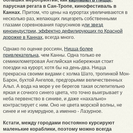
парусная регата в Сан-Тропе, кинофестиваль в
Каннах.
Притом, что цены на курортах увеличиваются в
несколько раз, желающих лицезреть собственными
глазами соревнования парусников и
ли звезд
киноиндустрии, эффектно дефилирующих по Красной
дорожке в Каннах,
всегда много.
Однако по оценке россиян,
Ницца более
привлекательна
, чем Канны. Одна только ее
семикилометровая Английская набережная стоит
поездки на курорт, хотя бы на день-два. Ницца
прекрасна своими видами с холма Шато, тропинкой Мон-
Барон, бухтой Ангелов, предгорьями величественных
Альп. А вода на море у ее берегов такая ослепительно
яркая и сочного синего цвета, что точно выигрывает у
неба первенство в синиве, и даже «нахально»
контрастирует с ним. Оно не цвета морской волны, не
синее и не изумрудное, а именно - Лазурное.
Кстати, между городами постоянно курсируют
маленькие кораблики, поэтому можно всегда