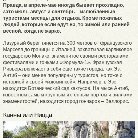
Правда, в апреле-мае иногда бывает прохладно,
зато июль-август и сентябрь – излюбленные
туристами месяцы для отдыха. Кроме пожилых
людей, которые если едут на, то зимой или ранней
весной, когда не жарко.
Лазурный берег тянется на 300 метров от французского
Марселя до границы с Италией, захватывая карликовое
государство Монако, знаменитое своими ресторанами,
фестивалями и гонками «Формула-1». Французская
Ривьера включает в себя еще такие города, как Эз,
Антиб – они менее популярны у туристов, но тоже с
историей и своей «изюминкой». Например, в Эзе
находится Ботанический сад кактусов. На мысе Антиб,
известном самым крупным яхтенным портом и виллами
знаменитостей, находится город гончаров – Валлорис.
Канны или Ницца