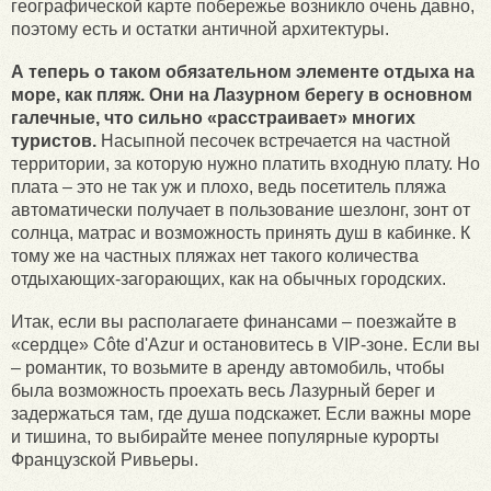
географической карте побережье возникло очень давно,
поэтому есть и остатки античной архитектуры.
А теперь о таком обязательном элементе отдыха на
море, как пляж. Они на Лазурном берегу в основном
галечные, что сильно «расстраивает» многих
туристов.
Насыпной песочек встречается на частной
территории, за которую нужно платить входную плату. Но
плата – это не так уж и плохо, ведь посетитель пляжа
автоматически получает в пользование шезлонг, зонт от
солнца, матрас и возможность принять душ в кабинке. К
тому же на частных пляжах нет такого количества
отдыхающих-загорающих, как на обычных городских.
Итак, если вы располагаете финансами – поезжайте в
«сердце» Côte d'Azur и остановитесь в VIP-зоне. Если вы
– романтик, то возьмите в аренду автомобиль, чтобы
была возможность проехать весь Лазурный берег и
задержаться там, где душа подскажет. Если важны море
и тишина, то выбирайте менее популярные курорты
Французской Ривьеры.