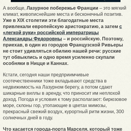
А вообще,
Лазурное побережье Франции
– это мягкий
климат, живописнейшие места и бесконечный позитив.
Уже в XIX столетии эти благодатные места
привлекали европейскую аристократию, а затем
с
«легкой руки» российской императрицы
Александры Федоровны
– и российскую. Поэтому,
приехав, в один из городов Французской Ривьеры
не стоит удивляться обилию нашей речи: русские
тут обвыклись и одно время усиленно скупали
особняки в Ницце и Каннах.
Кстати, сегодня наши предприимчивые
соотечественники тоже вкладывают средства в
недвижимость на Лазурном берегу, а потом сдают
шикарные виллы в аренду, что приносит им неплохой
доход. Погода и условия к тому располагают: бирюзовое
море, склоны гор, утопающие в цветах мимозы,
прекрасный свежий воздух, курортный ритм жизни, 300
солнечных дней в году.
Что касается города-порта Марселя, который тоже