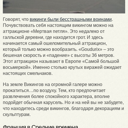
Говорят, что
викинги были бесстрашными воинами
.
Почувствовать себя настоящим викингом можно на
аттракционе «Мертвая петля». Это недалеко от
галльской деревни, где находится грот. И здесь
начинается самый ошеломительный аттракцион,
который только можно вообразить. «Goudurix» – это
бешеная скорость и «падение» с высоты 36 метров.
Этот аттракцион называют в Европе «Самой большой
восьмеркой». Именно столько крутых виражей ожидает
настоящих смельчаков.
На земле Викингов на огромной галере можно
прокатиться…по воздуху. Тем, кто предпочитает
развлечения более спокойного характера, вполне
подойдет обычная карусель. Но и на ней вы не забудете,
что находитесь среди викингов, благодаря декорациям и
скульптурам.
Франция в Средние времена