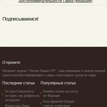
Достопримечательности Гавра (Франция)
Подписываемся!
О проекте
Интернет журнал "Лилия-Тревел.РУ" - ваш помощник в поиске нужной
туристической информации о самых популярных курортах мира
Последние статьи
Популярные статьи
Остров Спиналонга:
Клеймо лилии на плече
история, как добраться,
во Франции
экскурсии
Боги Древней Греции:
Монастырь Кера
список и описание