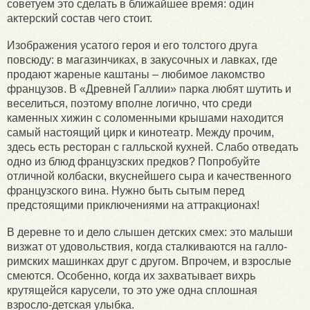
советуем это сделать в ближайшее время: один
актерский состав чего стоит.
Изображения усатого героя и его толстого друга
повсюду: в магазинчиках, в закусочных и лавках, где
продают жареные каштаны – любимое лакомство
французов. В «Древней Галлии» парка любят шутить и
веселиться, поэтому вполне логично, что среди
каменных хижин с соломенными крышами находится
самый настоящий цирк и кинотеатр. Между прочим,
здесь есть ресторан с галльской кухней. Слабо отведать
одно из блюд французских предков? Попробуйте
отличной колбаски, вкуснейшего сыра и качественного
французского вина. Нужно быть сытым перед
предстоящими приключениями на аттракционах!
В деревне то и дело слышен детских смех: это малыши
визжат от удовольствия, когда сталкиваются на галло-
римских машинках друг с другом. Впрочем, и взрослые
смеются. Особенно, когда их захватывает вихрь
крутящейся карусели, то это уже одна сплошная
взросло-детская улыбка.