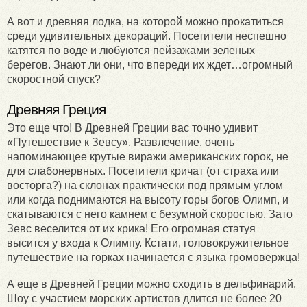
А вот и древняя лодка, на которой можно прокатиться
среди удивительных декораций. Посетители неспешно
катятся по воде и любуются пейзажами зеленых
берегов. Знают ли они, что впереди их ждет…огромный
скоростной спуск?
Древняя Греция
Это еще что! В Древней Греции вас точно удивит
«Путешествие к Зевсу». Развлечение, очень
напоминающее крутые виражи американских горок, не
для слабонервных. Посетители кричат (от страха или
восторга?) на склонах практически под прямым углом
или когда поднимаются на высоту горы богов Олимп, и
скатываются с него камнем с безумной скоростью. Зато
Зевс веселится от их крика! Его огромная статуя
высится у входа к Олимпу. Кстати, головокружительное
путешествие на горках начинается с языка громовержца!
А еще в Древней Греции можно сходить в дельфинарий.
Шоу с участием морских артистов длится не более 20