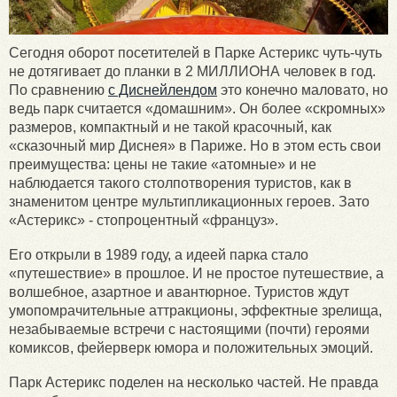
Сегодня оборот посетителей в Парке Астерикс чуть-чуть
не дотягивает до планки в 2 МИЛЛИОНА человек в год.
По сравнению
с Диснейлендом
это конечно маловато, но
ведь парк считается «домашним». Он более «скромных»
размеров, компактный и не такой красочный, как
«сказочный мир Диснея» в Париже. Но в этом есть свои
преимущества: цены не такие «атомные» и не
наблюдается такого столпотворения туристов, как в
знаменитом центре мультипликационных героев. Зато
«Астерикс» - стопроцентный «француз».
Его открыли в 1989 году, а идеей парка стало
«путешествие» в прошлое. И не простое путешествие, а
волшебное, азартное и авантюрное. Туристов ждут
умопомрачительные аттракционы, эффектные зрелища,
незабываемые встречи с настоящими (почти) героями
комиксов, фейерверк юмора и положительных эмоций.
Парк Астерикс поделен на несколько частей. Не правда