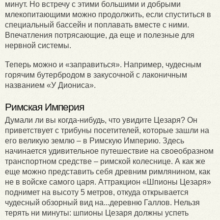
минут. Но встречу с этими большими и добрыми
млекопитающими можно продолжить, если спуститься в
специальный бассейн и поплавать вместе с ними.
Впечатления потрясающие, да еще и полезные для
нервной системы.
Теперь можно и «заправиться». Например, чудесным
горячим бутербродом в закусочной с лаконичным
названием «У Диониса».
Римская Империя
Думали ли вы когда-нибудь, что увидите Цезаря? Он
приветствует с трибуны посетителей, которые зашли на
его великую землю – в Римскую Империю. Здесь
начинается удивительное путешествие на своеобразном
транспортном средстве – римской колеснице. А как же
еще можно представить себя древним римлянином, как
не в войске самого царя. Аттракцион «Шпионы Цезаря»
поднимет на высоту 5 метров, откуда открывается
чудесный обзорный вид на...деревню Галлов. Нельзя
терять ни минуты: шпионы Цезаря должны успеть