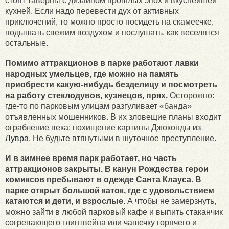
стоят таверны с дизайном прошлых эпох и вкуснейшей
кухней. Если надо перевести дух от активных
приключений, то можно просто посидеть на скамеечке,
подышать свежим воздухом и послушать, как веселятся
остальные.
Помимо аттракционов в парке работают лавки
народных умельцев, где можно на память
приобрести какую-нибудь безделицу и посмотреть
на работу стеклодувов, кузнецов, прях.
Осторожно:
где-то по парковым улицам разгуливает «банда»
отъявленных мошенников. В их зловещие планы входит
ограбление века: похищение картины Джоконды
из
Лувра.
Не будьте втянутыми в шуточное преступление.
И в зимнее время парк работает, но часть
аттракционов закрыты. В канун Рождества герои
комиксов пребывают в одежде Санта Клауса. В
парке открыт большой каток, где с удовольствием
катаются и дети, и взрослые.
А чтобы не замерзнуть,
можно зайти в любой парковый кафе и выпить стаканчик
согревающего глинтвейна или чашечку горячего и