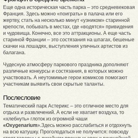
Еще одна историческая часть парка – это средневековая
Франция. Здесь можно «поиграть» в палача или его
жертву, стать на несколько минут «узником» старинной
крепости, побывать в местах, где «водятся» привидения
и чудовища. Конечно, все это аттракционы. А еще часть
стариной Франции – это состязания на шпагах, бешеные
скачки на лошадях, выступления уличных артистов из
балагана.
Чудесную атмосферу паркового праздника дополняют
различные конкурсы и состязания, в которых можно
участвовать. А неутомимые герои комиксов помогают
участникам выявить свои скрытые таланты.
Послесловие
Тематический парк Астерикс – это отличное место для
отдыха и развлечений. А если не хватает воздуха, то
«хлебнуть» глоток из огромной чаши
«
Oxygenarium
».Здесь можно расслабиться и отдохнуть
на всю катушку. Проголодаться не получится: повсюду