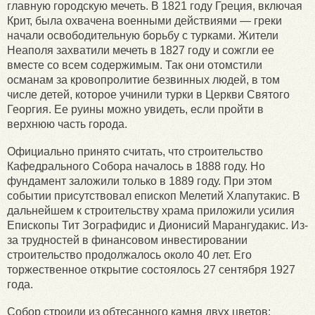
главную городскую мечеть. В 1821 году Греция, включая
Крит, была охвачена военными действиями — греки
начали освободительную борьбу с турками. Жители
Неаполя захватили мечеть в 1827 году и сожгли ее
вместе со всем содержимым. Так они отомстили
османам за кровопролитие безвинных людей, в том
числе детей, которое учинили турки в Церкви Святого
Георгия. Ее руины можно увидеть, если пройти в
верхнюю часть города.
Официально принято считать, что строительство
Кафедрального Собора началось в 1888 году. Но
фундамент заложили только в 1889 году. При этом
событии присутствовал епископ Мелетий Хлапутакис. В
дальнейшем к строительству храма приложили усилия
Епископы Тит Зографидис и Дионисий Марангудакис. Из-
за трудностей в финансовом инвестировании
строительство продолжалось около 40 лет. Его
торжественное открытие состоялось 27 сентября 1927
года.
Собор строили из обтесанного камня двух цветов: