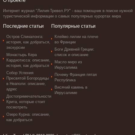
О проекте
Интернет журнал "Лилия-Тревел.РУ" - ваш помощник в поиске нужной
туристической информации о самых популярных курортах мира
Последние статьи
Популярные статьи
Остров Спиналонга:
Клеймо лилии на плече
история, как добраться,
во Франции
экскурсии
Боги Древней Греции:
Монастырь Кера
список и описание
Кардиотисса: описание,
Масло миро из
история, как добраться
Иерусалима
Собор Успения
Почему Франция пятая
Пресвятой Богородицы
Республика
в Неаполи: описание,
Висячий камень в
адрес
Иерусалиме
Достопримечательности
Крита, которые стоит
посмотреть
Озеро Курна: описание,
как добраться