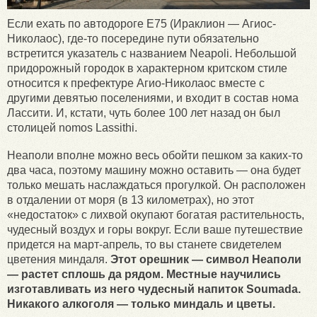
Если ехать по автодороге E75 (Ираклион — Агиос-
Николаос), где-то посередине пути обязательно
встретится указатель с названием Neapoli. Небольшой
придорожный городок в характерном критском стиле
относится к префектуре Агио-Николаос вместе с
другими девятью поселениями, и входит в состав нома
Лассити. И, кстати, чуть более 100 лет назад он был
столицей nomos Lassithi.
Неаполи вполне можно весь обойти пешком за каких-то
два часа, поэтому машину можно оставить — она будет
только мешать наслаждаться прогулкой. Он расположен
в отдалении от моря (в 13 километрах), но этот
«недостаток» с лихвой окупают богатая растительность,
чудесный воздух и горы вокруг. Если ваше путешествие
придется на март-апрель, то вы станете свидетелем
цветения миндаля.
Этот орешник — символ Неаполи
— растет сплошь да рядом. Местные научились
изготавливать из него чудесный напиток Soumada.
Никакого алкоголя — только миндаль и цветы.