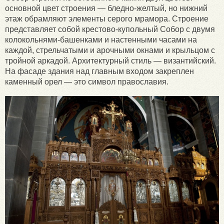
основной цвет строения — бледно-желтый, но нижний
этаж обрамляют элементы серого мрамора. Строение
представляет собой крестово-купольный Собор с двумя
колокольнями-башенками и настенными часами на
каждой, стрельчатыми и арочными окнами и крыльцом с
тройной аркадой. Архитектурный стиль — византийский.
На фасаде здания над главным входом закреплен
каменный орел — это символ православия.