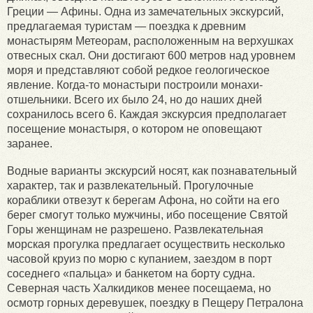
Греции — Афины. Одна из замечательных экскурсий,
предлагаемая туристам — поездка к древним
монастырям Метеорам, расположенным на верхушках
отвесных скал. Они достигают 600 метров над уровнем
моря и представляют собой редкое геологическое
явление. Когда-то монастыри построили монахи-
отшельники. Всего их было 24, но до наших дней
сохранилось всего 6. Каждая экскурсия предполагает
посещение монастыря, о котором не оповещают
заранее.
Водные варианты экскурсий носят, как познавательный
характер, так и развлекательный. Прогулочные
кораблики отвезут к берегам Афона, но сойти на его
берег смогут только мужчины, ибо посещение Святой
Горы женщинам не разрешено. Развлекательная
морская прогулка предлагает осуществить несколько
часовой круиз по морю с купанием, заездом в порт
соседнего «пальца» и банкетом на борту судна.
Северная часть Халкидиков менее посещаема, но
осмотр горных деревушек, поездку в Пещеру Петралона