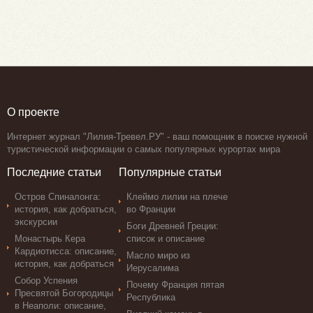
О проекте
Интернет журнал "Лилия-Тревел.РУ" - ваш помощник в поиске нужной
туристической информации о самых популярных курортах мира
Последние статьи
Популярные статьи
Остров Спиналонга:
Клеймо лилии на плече
история, как добраться,
во Франции
экскурсии
Боги Древней Греции:
Монастырь Кера
список и описание
Кардиотисса: описание,
Масло миро из
история, как добраться
Иерусалима
Собор Успения
Почему Франция пятая
Пресвятой Богородицы
Республика
в Неаполи: описание,