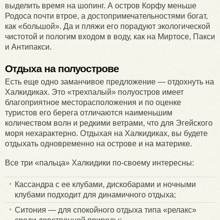
выделить время на шопинг. А остров Корфу меньше
Родоса почти втрое, а достопримечательностями богат,
как «большой». Да и пляжи его порадуют экологической
чистотой и пологим входом в воду, как на Миртосе, Пакси
и Антипакси.
Отдыха на полуострове
Есть еще одно заманчивое предложение — отдохнуть на
Халкидиках. Это «трехпалый» полуостров имеет
благоприятное месторасположения и по оценке
туристов его берега отличаются наименьшим
количеством волн и редкими ветрами, что для Эгейского
моря нехарактерно. Отдыхая на Халкидиках, вы будете
отдыхать одновременно на острове и на материке.
Все три «пальца» Халкидики по-своему интересны:
Кассандра с ее клубами, дискобарами и ночными
клубами подходит для динамичного отдыха;
Ситония — для спокойного отдыха типа «релакс»