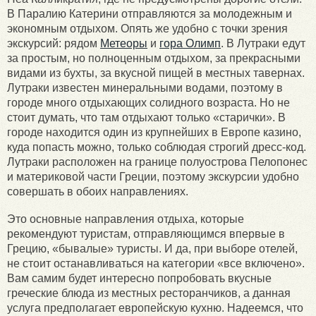
В Паралию Катерини отправляются за молодежным и
экономным отдыхом. Опять же удобно с точки зрения
экскурсий: рядом
Метеоры
и
гора Олимп
. В Лутраки едут
за простым, но полноценным отдыхом, за прекрасными
видами из бухты, за вкусной пищей в местных тавернах.
Лутраки известен минеральными водами, поэтому в
городе много отдыхающих солидного возраста. Но не
стоит думать, что там отдыхают только «старички». В
городе находится один из крупнейших в Европе казино,
куда попасть можно, только соблюдая строгий дресс-код.
Лутраки расположен на границе полуострова Пелопонес
и материковой части Греции, поэтому экскурсии удобно
совершать в обоих направлениях.
Это основные направления отдыха, которые
рекомендуют туристам, отправляющимся впервые в
Грецию, «бывалые» туристы. И да, при выборе отелей,
не стоит останавливаться на категории «все включено».
Вам самим будет интересно попробовать вкусные
греческие блюда из местных ресторанчиков, а данная
услуга предполагает европейскую кухню. Надеемся, что