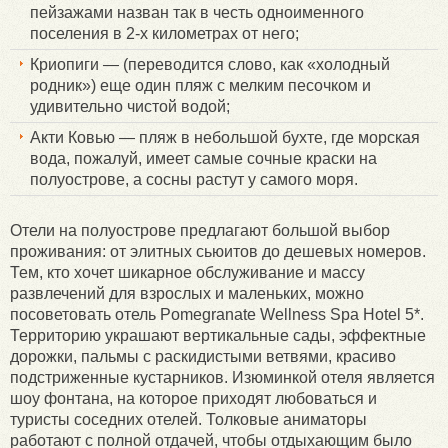
пейзажами назван так в честь одноименного
поселения в 2-х километрах от него;
Криопиги — (переводится слово, как «холодный
родник») еще один пляж с мелким песочком и
удивительно чистой водой;
Акти Ковью — пляж в небольшой бухте, где морская
вода, пожалуй, имеет самые сочные краски на
полуострове, а сосны растут у самого моря.
Отели на полуострове предлагают большой выбор
проживания: от элитных сьюитов до дешевых номеров.
Тем, кто хочет шикарное обслуживание и массу
развлечений для взрослых и маленьких, можно
посоветовать отель Pomegranate Wellness Spa Hotel 5*.
Территорию украшают вертикальные сады, эффектные
дорожки, пальмы с раскидистыми ветвями, красиво
подстриженные кустарников. Изюминкой отеля является
шоу фонтана, на которое приходят любоваться и
туристы соседних отелей. Толковые аниматоры
работают с полной отдачей, чтобы отдыхающим было