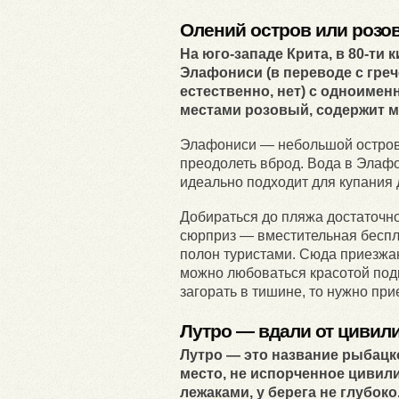
Олений остров или розо
На юго-западе Крита, в 80-ти
Элафониси (в переводе с греч
естественно, нет) с одноиме
местами розовый, содержит м
Элафониси — небольшой островок
преодолеть вброд. Вода в Элафо
идеально подходит для купания 
Добираться до пляжа достаточно
сюрприз — вместительная беспла
полон туристами. Сюда приезжаю
можно любоваться красотой под
загорать в тишине, то нужно при
Лутро — вдали от цивил
Лутро — это название рыбацк
место, не испорченное цивил
лежаками, у берега не глубок