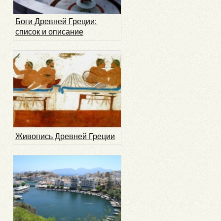
Боги Древней Греции:
список и описание
Живопись Древней Греции