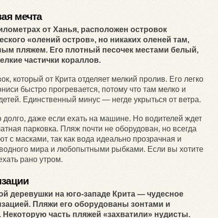
вая мечта
 километрах от Ханья, расположен островок
еского «олений остров», но никаких оленей там,
нным пляжем. Его плотный песочек местами белый,
елкие частички кораллов.
, который от Крита отделяет мелкий пролив. Его легко
ниси быстро прогревается, потому что там мелко и
детей. Единственный минус — негде укрыться от ветра.
 долго, даже если ехать на машине. Но водителей ждет
тная парковка. Пляж почти не оборудован, но всегда
т с масками, так как вода идеально прозрачная и
водного мира и любопытными рыбками. Если вы хотите
ехать рано утром.
изации
ой деревушки на юго-западе Крита — чудесное
изацией. Пляжи его оборудованы зонтами и
о. Некоторую часть пляжей «захватили» нудисты.