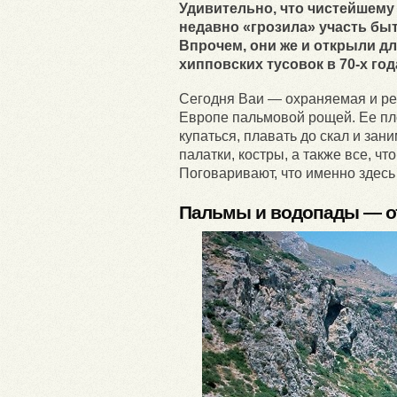
Удивительно, что чистейшему
недавно «грозила» участь быт
Впрочем, они же и открыли дл
хипповских тусовок в 70-х го
Сегодня Ваи — охраняемая и ре
Европе пальмовой рощей. Ее пло
купаться, плавать до скал и за
палатки, костры, а также все, ч
Поговаривают, что именно здес
Пальмы и водопады — о