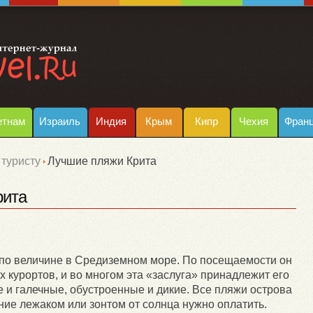
етнам
Израиль
Индия
Крым
Кипр
Чехия
Фран
туристу
Лучшие пляжи Крита
рита
 по величине в Средиземном море. По посещаемости он
х курортов, и во многом эта «заслуга» принадлежит его
е и галечные, обустроенные и дикие. Все пляжи острова
ие лежаком или зонтом от солнца нужно оплатить.