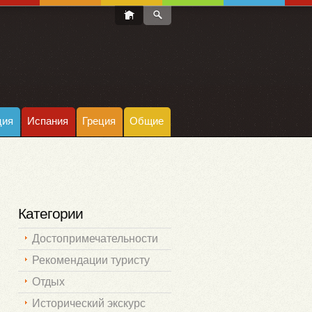
ция
Испания
Греция
Общие
Категории
Достопримечательности
Рекомендации туристу
Отдых
Исторический экскурс