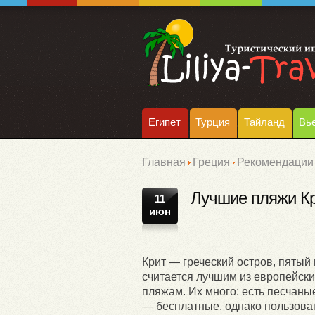
Египет
Турция
Тайланд
Вь
Главная
Греция
Рекомендации 
Лучшие пляжи К
11
июн
Крит — греческий остров, пятый
считается лучшим из европейски
пляжам. Их много: есть песчаны
— бесплатные, однако пользован