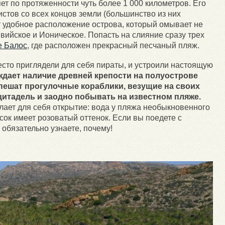
ет по протяженности чуть более 1 000 километров. Его
истов со всех концов земли (большинство из них
т удобное расположение острова, который омывает не
вийское и Ионическое. Попасть на слияние сразу трех
е Балос
, где расположен прекрасный песчаный пляж.
есто приглядели для себя пираты, и устроили настоящую
ждает наличие древней крепости на полуострове
спешат прогулочные кораблики, везущие на своих
итадель и заодно побывать на известном пляже.
елает для себя открытие: вода у пляжа необыкновенного
сок имеет розоватый оттенок. Если вы поедете с
 обязательно узнаете, почему!