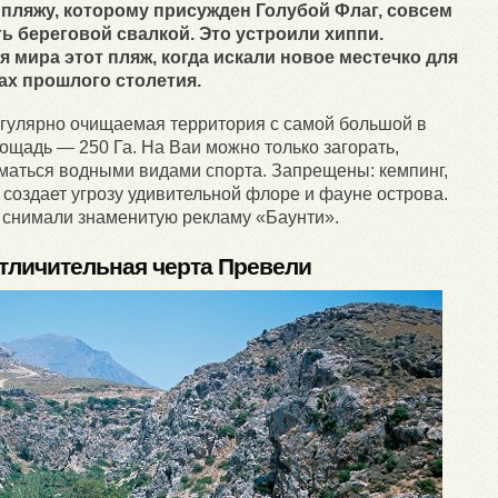
 пляжу, которому присужден Голубой Флаг, совсем
ь береговой свалкой. Это устроили хиппи.
я мира этот пляж, когда искали новое местечко для
дах прошлого столетия.
гулярно очищаемая территория с самой большой в
щадь — 250 Га. На Ваи можно только загорать,
ниматься водными видами спорта. Запрещены: кемпинг,
то создает угрозу удивительной флоре и фауне острова.
ь снимали знаменитую рекламу «Баунти».
тличительная черта Превели