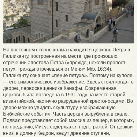
На восточном склоне холма находится церковь Петра в
Галликанту, построенная на месте, где произошло
отречении апостола Петра («прежде, нежели пропоет
петух, трижды отречешься от Меня» Мф. 16:34).
Галликанту означает «пение петуха». Поэтому на куполе
— его символическое изображение. Здесь стоял когда-то
дворец первосвященника Каиафы. Современная
церковь была возведена в 1931 году на месте старой
византийской, частично разрушенной крестоносцами. Во
дворе можно увидеть скульптуру, изображающую
Библейские события. Часть церкви вырублена в скале.
Подвал представляет собой массив из пещер, в которых,
по преданию, Иисус содержался под стражей. От церкви
вниз, в долину Кедрон, ведут древние ступени,