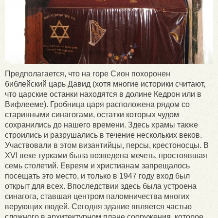
Предполагается, что на горе Сион похоронен
библейский царь Давид (хотя многие историки считают,
что царские останки находятся в долине Кедрон или в
Вифлееме). Гробница царя расположена рядом со
старинными синагогами, остатки которых чудом
сохранились до нашего времени. Здесь храмы также
строились и разрушались в течение нескольких веков.
Участвовали в этом византийцы, персы, крестоносцы. В
XVI веке турками была возведена мечеть, простоявшая
семь столетий. Евреям и христианам запрещалось
посещать это место, и только в 1947 году вход был
открыт для всех. Впоследствии здесь была устроена
синагога, ставшая центром паломничества многих
верующих людей. Сегодня здание является частью
сложного в архитектурном плане сооружения, которое