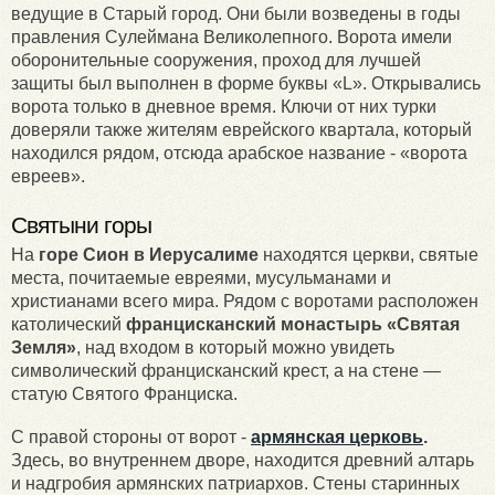
ведущие в Старый город. Они были возведены в годы
правления Сулеймана Великолепного. Ворота имели
оборонительные сооружения, проход для лучшей
защиты был выполнен в форме буквы «L». Открывались
ворота только в дневное время. Ключи от них турки
доверяли также жителям еврейского квартала, который
находился рядом, отсюда арабское название - «ворота
евреев».
Святыни горы
На
горе Сион в Иерусалиме
находятся церкви, святые
места, почитаемые евреями, мусульманами и
христианами всего мира. Рядом с воротами расположен
католический
францисканский монастырь «Святая
Земля»
, над входом в который можно увидеть
символический францисканский крест, а на стене —
статую Святого Франциска.
С правой стороны от ворот -
армянская церковь
.
Здесь, во внутреннем дворе, находится древний алтарь
и надгробия армянских патриархов. Стены старинных