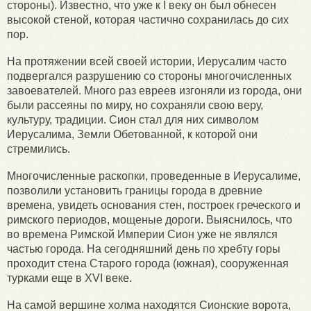
стороны). Известно, что уже к I веку он был обнесен
высокой стеной, которая частично сохранилась до сих
пор.
На протяжении всей своей истории, Иерусалим часто
подвергался разрушению со стороны многочисленных
завоевателей. Много раз евреев изгоняли из города, они
были рассеяны по миру, но сохраняли свою веру,
культуру, традиции. Сион стал для них символом
Иерусалима, Земли Обетованной, к которой они
стремились.
Многочисленные раскопки, проведенные в Иерусалиме,
позволили установить границы города в древние
времена, увидеть основания стен, построек греческого и
римского периодов, мощеные дороги. Выяснилось, что
во времена Римской Империи Сион уже не являлся
частью города. На сегодняшний день по хребту горы
проходит стена Старого города (южная), сооруженная
турками еще в XVI веке.
На самой вершине холма находятся Сионские ворота,