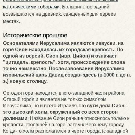
католическими соборами.
Большинство зданий
возвышаются на древних, священных для евреев
местах.
Историческое прошлое
Основателями Иерусалима являются иевусеи, на
горе Сион находилась их городская крепость. По
одной из версий, Сион (ивр. Цийон) и означает
"цитадель, крепость", хотя, происхождение слова
точно неизвестно. После завоевания Иерусалима
израильский царь Давид создал здесь (в 1000 г. до н.
э.) новую столицу.
Сегодня гора находится в юго-западной части района
Старый город и является не только символом
Иерусалима, но и всего Израиля.
По сути дела Сион -
это высокий холм, окруженный со всех сторон
долинами
. Название Сион раньше относилось только к
крепости, стоявшей на горе, затем к Верхнему городу.
Когда-то холм располагался в черте города (с западной