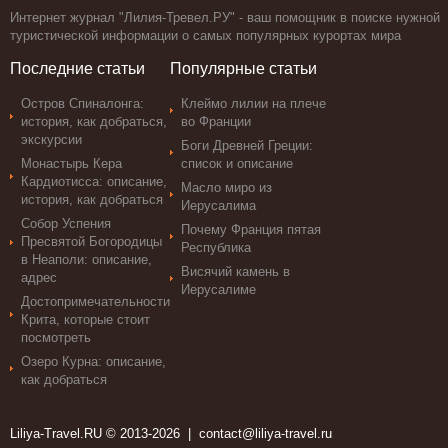
Интернет журнал "Лилия-Тревел.РУ" - ваш помощник в поиске нужной
туристической информации о самых популярных курортах мира
Последние статьи
Популярные статьи
Остров Спиналонга:
Клеймо лилии на плече
история, как добраться,
во Франции
экскурсии
Боги Древней Греции:
Монастырь Кера
список и описание
Кардиотисса: описание,
Масло миро из
история, как добраться
Иерусалима
Собор Успения
Почему Франция пятая
Пресвятой Богородицы
Республика
в Неаполи: описание,
Висячий камень в
адрес
Иерусалиме
Достопримечательности
Крита, которые стоит
посмотреть
Озеро Курна: описание,
как добраться
Liliya-Travel.RU © 2013-2026 |
contact@liliya-travel.ru