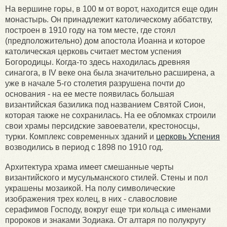
На вершине горы, в 100 м от ворот, находится еще один
монастырь. Он принадлежит католическому аббатству,
построен в 1910 году на том месте, где стоял
(предположительно) дом апостола Иоанна и которое
католическая церковь считает местом успения
Богородицы. Когда-то здесь находилась древняя
синагога, в IV веке она была значительно расширена, а
уже в начале 5-го столетия разрушена почти до
основания - на ее месте появилась большая
византийская базилика под названием Святой Сион,
которая также не сохранилась. На ее обломках строили
свои храмы персидские завоеватели, крестоносцы,
турки. Комплекс современных зданий и
церковь Успения
возводились в период с 1898 по 1910 год.
Архитектура храма имеет смешанные черты
византийского и мусульманского стилей. Стены и пол
украшены мозаикой. На полу символические
изображения трех колец, в них - славословие
серафимов Господу, вокруг еще три кольца с именами
пророков и знаками Зодиака. От алтаря по полукругу