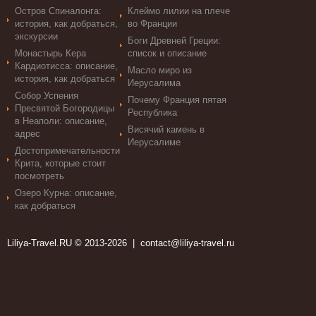
Остров Спиналонга:
Клеймо лилии на плече
история, как добраться,
во Франции
экскурсии
Боги Древней Греции:
Монастырь Кера
список и описание
Кардиотисса: описание,
Масло миро из
история, как добраться
Иерусалима
Собор Успения
Почему Франция пятая
Пресвятой Богородицы
Республика
в Неаполи: описание,
Висячий камень в
адрес
Иерусалиме
Достопримечательности
Крита, которые стоит
посмотреть
Озеро Курна: описание,
как добраться
Liliya-Travel.RU © 2013-2026 |
contact@liliya-travel.ru