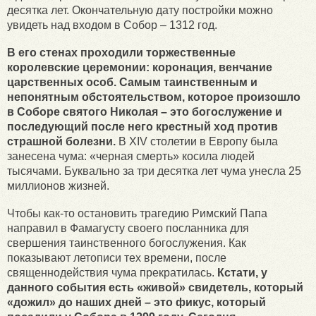
десятка лет. Окончательную дату постройки можно
увидеть над входом в Собор – 1312 год.
В его стенах проходили торжественные
королевские церемонии: коронация, венчание
царственных особ. Самым таинственным и
непонятным обстоятельством, которое произошло
в Соборе святого Николая – это богослужение и
последующий после него крестный ход против
страшной болезни.
В XIV столетии в Европу была
занесена чума: «черная смерть» косила людей
тысячами. Буквально за три десятка лет чума унесла 25
миллионов жизней.
Чтобы как-то остановить трагедию Римский Папа
направил в Фамагусту своего посланника для
свершения таинственного богослужения. Как
показывают летописи тех времени, после
священнодействия чума прекратилась.
Кстати, у
данного события есть «живой» свидетель, который
«дожил» до наших дней – это фикус, который