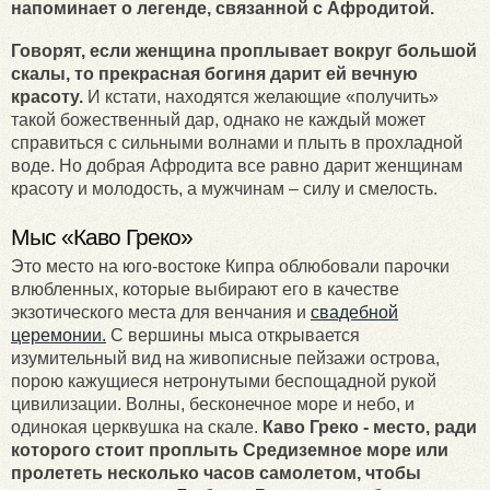
напоминает о легенде, связанной с Афродитой.
Говорят, если женщина проплывает вокруг большой
скалы, то прекрасная богиня дарит ей вечную
красоту.
И кстати, находятся желающие «получить»
такой божественный дар, однако не каждый может
справиться с сильными волнами и плыть в прохладной
воде. Но добрая Афродита все равно дарит женщинам
красоту и молодость, а мужчинам – силу и смелость.
Мыс «Каво Греко»
Это место на юго-востоке Кипра облюбовали парочки
влюбленных, которые выбирают его в качестве
экзотического места для венчания и
свадебной
церемонии.
С вершины мыса открывается
изумительный вид на живописные пейзажи острова,
порою кажущиеся нетронутыми беспощадной рукой
цивилизации. Волны, бесконечное море и небо, и
одинокая церквушка на скале.
Каво Греко - место, ради
которого стоит проплыть Средиземное море или
пролететь несколько часов самолетом, чтобы