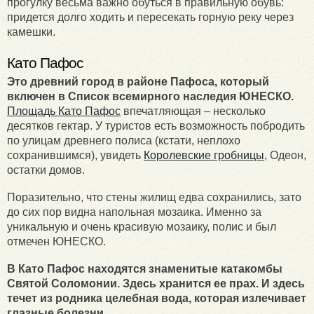
прогулку весьма важно обуться в правильную обувь:
придется долго ходить и пересекать горную реку через
камешки.
Като Пафос
Это древний город в районе Пафоса, который
включен в Список всемирного наследия ЮНЕСКО.
Площадь Като Пафос
впечатляющая – несколько
десятков гектар. У туристов есть возможность побродить
по улицам древнего полиса (кстати, неплохо
сохранившимся), увидеть
Королевские гробницы
, Одеон,
остатки домов.
Поразительно, что стены жилищ едва сохранились, зато
до сих пор видна напольная мозаика. Именно за
уникальную и очень красивую мозаику, полис и был
отмечен ЮНЕСКО.
В Като Пафос находятся знаменитые катакомбы
Святой Соломонии. Здесь хранится ее прах. И здесь
течет из родника целебная вода, которая излечивает
глазные болезни.