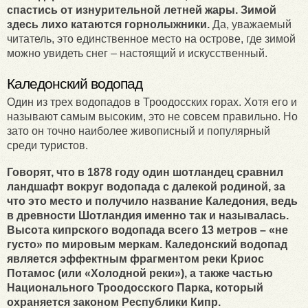
спастись от изнурительной летней жары. Зимой
здесь лихо катаются горнолыжники.
Да, уважаемый
читатель, это единственное место на острове, где зимой
можно увидеть снег – настоящий и искусственный.
Каледонский водопад
Один из трех водопадов в Троодосских горах. Хотя его и
называют самым высоким, это не совсем правильно. Но
зато он точно наиболее живописный и популярный
среди туристов.
Говорят, что в 1878 году один шотландец сравнил
ландшафт вокруг водопада с далекой родиной, за
что это место и получило название Каледония, ведь
в древности Шотландия именно так и называлась.
Высота кипрского водопада всего 13 метров – «не
густо» по мировым меркам. Каледонский водопад
является эффектным фрагментом реки Криос
Потамос (или «Холодной реки»), а также частью
Национального Троодосского Парка, который
охраняется законом Республики Кипр.