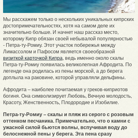
Мы расскажем только о нескольких уникальных кипрских
достопримечательностях, хотя на самом деле их
значительно больше. И начнет наш рассказ место,
которому Кипр обязан своей небывалой популярностью
- Петра-ту-Ромиу. Этот участок побережья между
Лимассолом и Пафосом является своеобразной
визиткой карточкой Кипра
, ведь именно около скалы
Петра-ту-Ромиу появилась великолепная Афродита. По
легенде она родилась из пены морской, а до берега
доплыла на раковине, которой управляли дельфины.
Афродита – наиболее почитаемая у греков-киприотов
богиня. Она символизирует Любовь, Вечную молодость,
Красоту, Женственность, Плодородие и Изобилие.
Петра-ту-Ромиу – скалы и пляж из серого с розовым
оттенком песчаника. Примечательно, что о камни с
ужасной силой бьются волны, вспучивая воду до
белоснежной пены у берега. Эта пена сразу