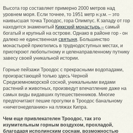
Высота гор составляет примерно 2000 метров над
уровнем моря. Если точнее, то 1951 метр н.у.м. – это
наивысшая точка Троодос, гора Олимпус. К западу от гор
находится знаменитый
Киккский монастырь –
самый
богатый и крупный на острове. Однако в районе гор - он
далеко не единственная
святыня
. Большинство
монастырей приютились в труднодоступных местах, и
приоткроют любопытному и целенаправленному путнику
завесу своей уникальной истории.
Горные пейзажи Троодос с прекрасными водопадами,
произрастающей только здесь Черной
Средиземноморской сосной, уникальными видами
растений и животных, произведут впечатление даже на
самых виды видавших путешественников. Многие
предпочитают пешие прогулки в Троодос банальному
«ничегонеделанию» на пляжах Кипра.
Чем еще привлекателен Троодос, так это
изумительным горным воздухом, прохладой,
благодаря исполинским соснам, возможностью