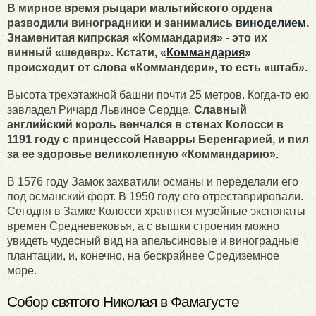
В мирное время рыцари мальтийского ордена
разводили виноградники и занимались
виноделием
.
Знаменитая кипрская «Коммандария» - это их
винный «шедевр». Кстати, «
Коммандария
»
происходит от слова «Коммандери», то есть «штаб».
Высота трехэтажной башни почти 25 метров. Когда-то ею
завладел Ричард Львиное Сердце.
Славный
английский король венчался в стенах Колосси в
1191 году с принцессой Наварры Беренгарией, и пил
за ее здоровье великолепную «Коммандарию».
В 1576 году Замок захватили османы и переделали его
под османский форт. В 1950 году его отреставрировали.
Сегодня в Замке Колосси хранятся музейные экспонаты
времен Средневековья, а с вышки строения можно
увидеть чудесный вид на апельсиновые и виноградные
плантации, и, конечно, на бескрайнее Средиземное
море.
Собор святого Николая в Фамагусте