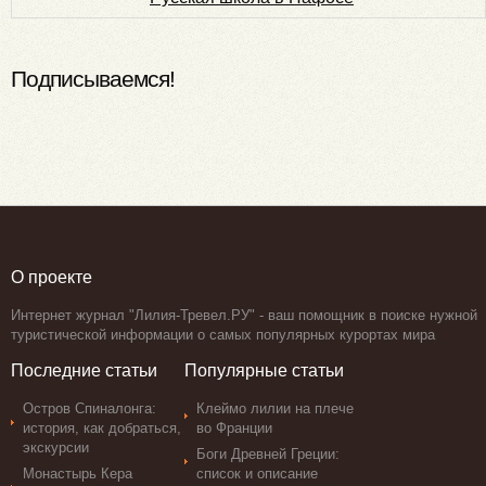
Подписываемся!
О проекте
Интернет журнал "Лилия-Тревел.РУ" - ваш помощник в поиске нужной
туристической информации о самых популярных курортах мира
Последние статьи
Популярные статьи
Остров Спиналонга:
Клеймо лилии на плече
история, как добраться,
во Франции
экскурсии
Боги Древней Греции:
Монастырь Кера
список и описание