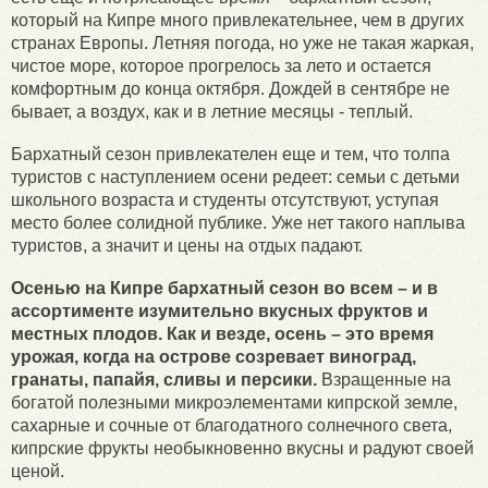
который на Кипре много привлекательнее, чем в других
странах Европы. Летняя погода, но уже не такая жаркая,
чистое море, которое прогрелось за лето и остается
комфортным до конца октября. Дождей в сентябре не
бывает, а воздух, как и в летние месяцы - теплый.
Бархатный сезон привлекателен еще и тем, что толпа
туристов с наступлением осени редеет: семьи с детьми
школьного возраста и студенты отсутствуют, уступая
место более солидной публике. Уже нет такого наплыва
туристов, а значит и цены на отдых падают.
Осенью на Кипре бархатный сезон во всем – и в
ассортименте изумительно вкусных фруктов и
местных плодов. Как и везде, осень – это время
урожая, когда на острове созревает виноград,
гранаты, папайя, сливы и персики.
Взращенные на
богатой полезными микроэлементами кипрской земле,
сахарные и сочные от благодатного солнечного света,
кипрские фрукты необыкновенно вкусны и радуют своей
ценой.