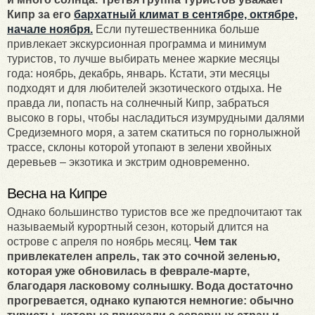
Кипр за его
бархатный климат в сентябре, октябре,
начале ноября.
Если путешественника больше
привлекает экскурсионная программа и минимум
туристов, то лучше выбирать менее жаркие месяцы
года: ноябрь, декабрь, январь. Кстати, эти месяцы
подходят и для любителей экзотического отдыха. Не
правда ли, попасть на солнечный Кипр, забраться
высоко в горы, чтобы насладиться изумрудными далями
Средиземного моря, а затем скатиться по горнолыжной
трассе, склоны которой утопают в зелени хвойных
деревьев – экзотика и экстрим одновременно.
Весна на Кипре
Однако большинство туристов все же предпочитают так
называемый курортный сезон, который длится на
острове с апреля по ноябрь месяц.
Чем так
привлекателен апрель, так это сочной зеленью,
которая уже обновилась в феврале-марте,
благодаря ласковому солнышку. Вода достаточно
прогревается, однако купаются немногие: обычно