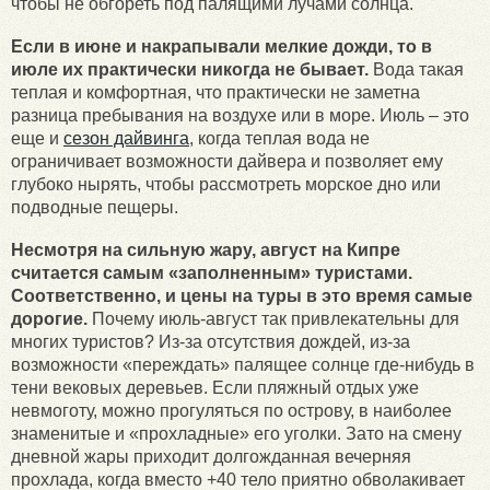
чтобы не обгореть под палящими лучами солнца.
Если в июне и накрапывали мелкие дожди, то в
июле их практически никогда не бывает.
Вода такая
теплая и комфортная, что практически не заметна
разница пребывания на воздухе или в море. Июль – это
еще и
сезон дайвинга
, когда теплая вода не
ограничивает возможности дайвера и позволяет ему
глубоко нырять, чтобы рассмотреть морское дно или
подводные пещеры.
Несмотря на сильную жару, август на Кипре
считается самым «заполненным» туристами.
Соответственно, и цены на туры в это время самые
дорогие.
Почему июль-август так привлекательны для
многих туристов? Из-за отсутствия дождей, из-за
возможности «переждать» палящее солнце где-нибудь в
тени вековых деревьев. Если пляжный отдых уже
невмоготу, можно прогуляться по острову, в наиболее
знаменитые и «прохладные» его уголки. Зато на смену
дневной жары приходит долгожданная вечерняя
прохлада, когда вместо +40 тело приятно обволакивает