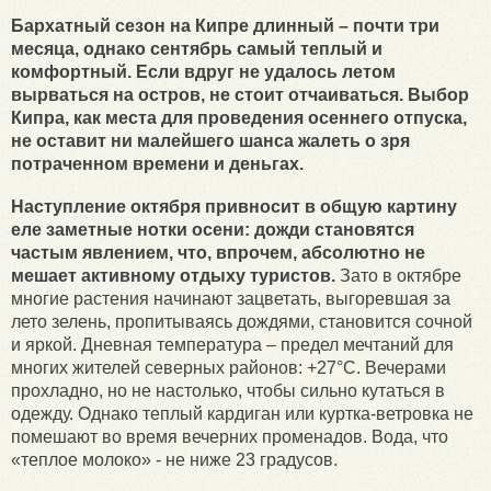
Бархатный сезон на Кипре длинный – почти три
месяца, однако сентябрь самый теплый и
комфортный. Если вдруг не удалось летом
вырваться на остров, не стоит отчаиваться. Выбор
Кипра, как места для проведения осеннего отпуска,
не оставит ни малейшего шанса жалеть о зря
потраченном времени и деньгах.
Наступление октября привносит в общую картину
еле заметные нотки осени: дожди становятся
частым явлением, что, впрочем, абсолютно не
мешает активному отдыху туристов.
Зато в октябре
многие растения начинают зацветать, выгоревшая за
лето зелень, пропитываясь дождями, становится сочной
и яркой. Дневная температура – предел мечтаний для
многих жителей северных районов: +27°С. Вечерами
прохладно, но не настолько, чтобы сильно кутаться в
одежду. Однако теплый кардиган или куртка-ветровка не
помешают во время вечерних променадов. Вода, что
«теплое молоко» - не ниже 23 градусов.