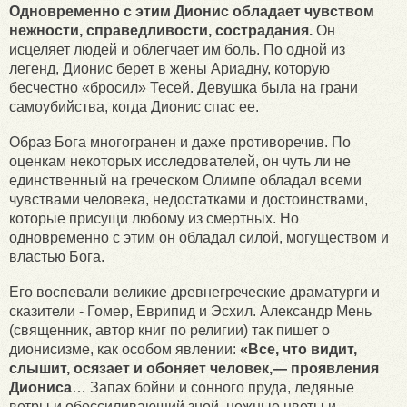
Одновременно с этим Дионис обладает чувством
нежности, справедливости, сострадания.
Он
исцеляет людей и облегчает им боль. По одной из
легенд, Дионис берет в жены Ариадну, которую
бесчестно «бросил» Тесей. Девушка была на грани
самоубийства, когда Дионис спас ее.
Образ Бога многогранен и даже противоречив. По
оценкам некоторых исследователей, он чуть ли не
единственный на греческом Олимпе обладал всеми
чувствами человека, недостатками и достоинствами,
которые присущи любому из смертных. Но
одновременно с этим он обладал силой, могуществом и
властью Бога.
Его воспевали великие древнегреческие драматурги и
сказители - Гомер, Еврипид и Эсхил. Александр Мень
(священник, автор книг по религии) так пишет о
дионисизме, как особом явлении:
«Все, что видит,
слышит, осязает и обоняет человек,— проявления
Диониса
… Запах бойни и сонного пруда, ледяные
ветры и обессиливающий зной, нежные цветы и