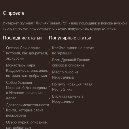
О проекте
Интернет журнал "Лилия-Тревел.РУ" - ваш помощник в поиске нужной
туристической информации о самых популярных курортах мира
Последние статьи
Популярные статьи
Остров Спиналонга:
Клеймо лилии на плече
история, как добраться,
во Франции
экскурсии
Боги Древней Греции:
Монастырь Кера
список и описание
Кардиотисса: описание,
Масло миро из
история, как добраться
Иерусалима
Собор Успения
Почему Франция пятая
Пресвятой Богородицы
Республика
в Неаполи: описание,
Висячий камень в
адрес
Иерусалиме
Достопримечательности
Крита, которые стоит
посмотреть
Озеро Курна: описание,
как добраться