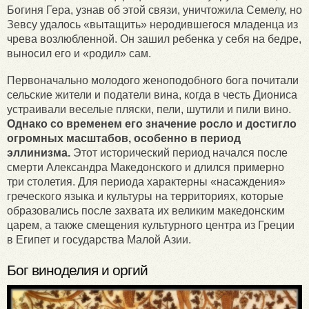
Богиня Гера, узнав об этой связи, уничтожила Семелу, но
Зевсу удалось «вытащить» неродившегося младенца из
чрева возлюбленной. Он зашил ребенка у себя на бедре,
выносил его и «родил» сам.
Первоначально молодого женоподобного бога почитали
сельские жители и податели вина, когда в честь Диониса
устраивали веселые пляски, пели, шутили и пили вино.
Однако со временем его значение росло и достигло
огромных масштабов, особенно в период
эллинизма.
Этот исторический период начался после
смерти Александра Македонского и длился примерно
три столетия. Для периода характерны «насаждения»
греческого языка и культуры на территориях, которые
образовались после захвата их великим македонским
царем, а также смещения культурного центра из Греции
в Египет и государства Малой Азии.
Бог виноделия и оргий