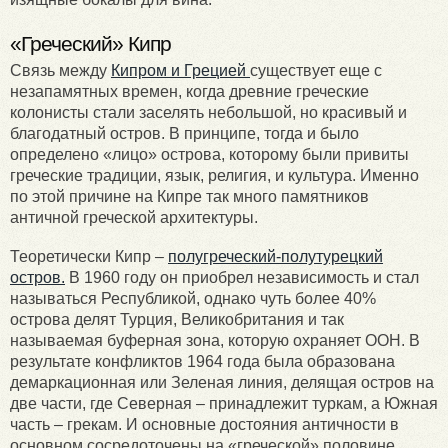
«Греческий» Кипр
Связь между
Кипром и Грецией
существует еще с
незапамятных времен, когда древние греческие
колонисты стали заселять небольшой, но красивый и
благодатный остров. В принципе, тогда и было
определено «лицо» острова, которому были привиты
греческие традиции, язык, религия, и культура. Именно
по этой причине на Кипре так много памятников
античной греческой архитектуры.
Теоретически Кипр –
полугреческий-полутурецкий
остров.
В 1960 году он приобрел независимость и стал
называться Республикой, однако чуть более 40%
острова делят Турция, Великобритания и так
называемая буферная зона, которую охраняет ООН. В
результате конфликтов 1964 года была образована
демаркационная или Зеленая линия, делящая остров на
две части, где Северная – принадлежит туркам, а Южная
часть – грекам. И основные достояния античности в
основном сосредоточены на «греческой» половине