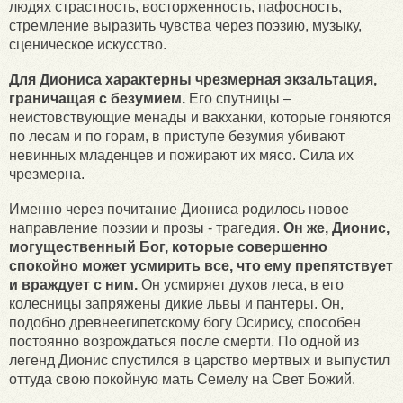
людях страстность, восторженность, пафосность,
стремление выразить чувства через поэзию, музыку,
сценическое искусство.
Для Диониса характерны чрезмерная экзальтация,
граничащая с безумием.
Его спутницы –
неистовствующие менады и вакханки, которые гоняются
по лесам и по горам, в приступе безумия убивают
невинных младенцев и пожирают их мясо. Сила их
чрезмерна.
Именно через почитание Диониса родилось новое
направление поэзии и прозы - трагедия.
Он же, Дионис,
могущественный Бог, которые совершенно
спокойно может усмирить все, что ему препятствует
и враждует с ним.
Он усмиряет духов леса, в его
колесницы запряжены дикие львы и пантеры. Он,
подобно древнеегипетскому богу Осирису, способен
постоянно возрождаться после смерти. По одной из
легенд Дионис спустился в царство мертвых и выпустил
оттуда свою покойную мать Семелу на Свет Божий.