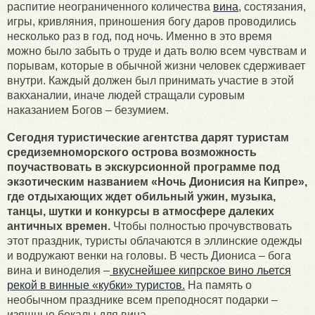
распитие неограниченного количества
вина
, состязания,
игры, кривляния, приношения богу даров проводились
несколько раз в год, под ночь. Именно в это время
можно было забыть о труде и дать волю всем чувствам и
порывам, которые в обычной жизни человек сдерживает
внутри. Каждый должен был принимать участие в этой
вакханалии, иначе людей стращали суровым
наказанием Богов – безумием.
Сегодня туристические агентства дарят туристам
средиземноморского острова возможность
поучаствовать в экскурсионной программе под
экзотическим названием «Ночь Дионисия на Кипре»,
где отдыхающих ждет обильный ужин, музыка,
танцы, шутки и конкурсы в атмосфере далеких
античных времен.
Чтобы полностью прочувствовать
этот праздник, туристы облачаются в эллинские одежды
и водружают венки на головы. В честь Диониса – бога
вина и виноделия –
вкуснейшее кипрское вино льется
рекой в винные «кубки» туристов.
На память о
необычном празднике всем преподносят подарки –
изящные бокалы для вина.