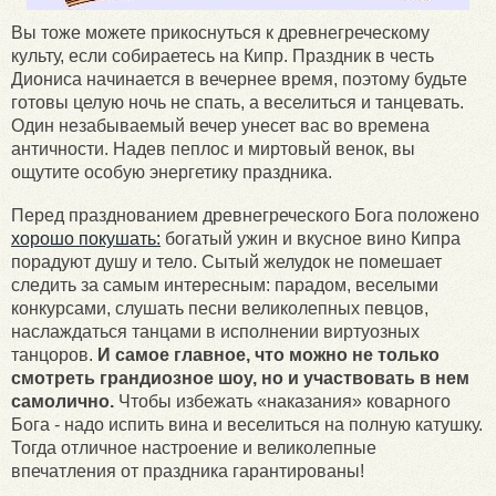
Вы тоже можете прикоснуться к древнегреческому
культу, если собираетесь на Кипр. Праздник в честь
Диониса начинается в вечернее время, поэтому будьте
готовы целую ночь не спать, а веселиться и танцевать.
Один незабываемый вечер унесет вас во времена
античности. Надев пеплос и миртовый венок, вы
ощутите особую энергетику праздника.
Перед празднованием древнегреческого Бога положено
хорошо покушать:
богатый ужин и вкусное вино Кипра
порадуют душу и тело. Сытый желудок не помешает
следить за самым интересным: парадом, веселыми
конкурсами, слушать песни великолепных певцов,
наслаждаться танцами в исполнении виртуозных
танцоров.
И самое главное, что можно не только
смотреть грандиозное шоу, но и участвовать в нем
самолично.
Чтобы избежать «наказания» коварного
Бога - надо испить вина и веселиться на полную катушку.
Тогда отличное настроение и великолепные
впечатления от праздника гарантированы!