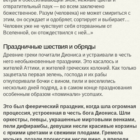
отвратительный паук — во всем заключено
божественное. Разум (человека) не может смириться с
этим, он осуждает и одобряет, сортирует и выбирает…
Человек уже не чувствует себя оторванным от
Вселенной, он отождествился с ней...»
Праздничные шествия и обряды
Древние греки почитали Диониса и устраивали в честь
него необыкновенные праздники. Это касалось и
жителей Аттики, и жителей греческих колоний. Как только
зацветала первая зелень, господа и их рабы
откупоривали бочки с вином, пили и веселились
несколько дней подряд, а в самом конце празднования
особенным образом «поминали» усопших.
Это был феерический праздник, когда шла огромная
процессия, устроенная в честь бога Диониса. Шли
оркестры, певцы, украшенные миртовыми венками,
пели дифирамбы, девушки несли красивые корзины
с яркими цветами и свежими плодами. Гремела
музыка, позади процессии несли вино, а впереди