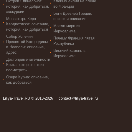
Остров Спиналонга:
Клеймо лилии на плече
история, как добраться,
во Франции
экскурсии
Боги Древней Греции:
Монастырь Кера
список и описание
Кардиотисса: описание,
Масло миро из
история, как добраться
Иерусалима
Собор Успения
Почему Франция пятая
Пресвятой Богородицы
Республика
в Неаполи: описание,
Висячий камень в
адрес
Иерусалиме
Достопримечательности
Крита, которые стоит
посмотреть
Озеро Курна: описание,
как добраться
Liliya-Travel.RU © 2013-2026 |
contact@liliya-travel.ru