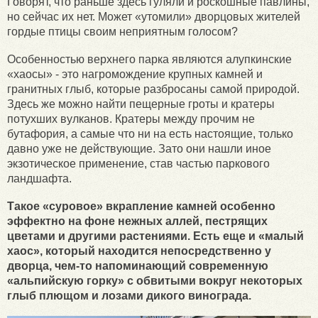
Говорят, что раньше здесь гуляли и роскошные павлины,
но сейчас их нет. Может «утомили» дворцовых жителей
гордые птицы своим неприятным голосом?
Особенностью верхнего парка являются алупкинские
«хаосы» - это нагромождение крупных камней и
гранитных глыб, которые разбросаны самой природой.
Здесь же можно найти пещерные гроты и кратеры
потухших вулканов. Кратеры между прочим не
бутафория, а самые что ни на есть настоящие, только
давно уже не действующие. Зато они нашли иное
экзотическое применение, став частью паркового
ландшафта.
Такое «суровое» вкрапление камней особенно
эффектно на фоне нежных аллей, пестрящих
цветами и другими растениями. Есть еще и «малый
хаос», который находится непосредственно у
дворца, чем-то напоминающий современную
«альпийскую горку» с обвитыми вокруг некоторых
глыб плющом и лозами дикого винограда.