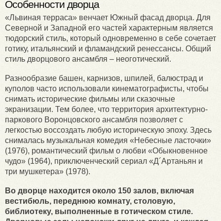
Особенности дворца
«Львиная терраса» венчает Южный фасад дворца. Для
Северной и Западной его частей характерным является
тюдорский стиль, который одновременно в себе сочетает
готику, итальянский и фламандский ренессансы. Общий
стиль дворцового ансамбля – неоготический.
Разнообразие башен, карнизов, шпилей, балюстрад и
куполов часто использовали кинематографисты, чтобы
снимать исторические фильмы или сказочные
экранизации. Тем более, что территория архитектурно-
паркового Воронцовского ансамбля позволяет с
легкостью воссоздать любую историческую эпоху. Здесь
снималась музыкальная комедия «Небесные ласточки»
(1976), романтический фильм о любви «Обыкновенное
чудо» (1964), приключенческий сериал «Д´Артаньян и
три мушкетера» (1978).
Во дворце находится около 150 залов, включая
вестибюль, переднюю комнату, столовую,
библиотеку, выполненные в готическом стиле.