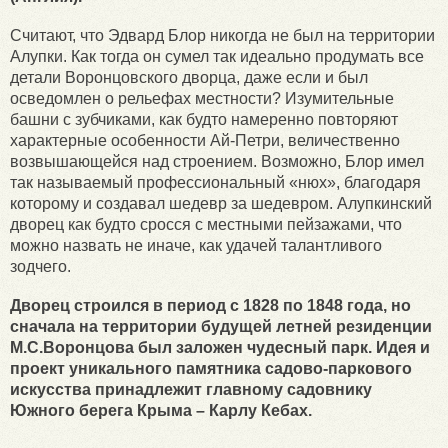
Считают, что Эдвард Блор никогда не был на территории
Алупки. Как тогда он сумел так идеально продумать все
детали Воронцовского дворца, даже если и был
осведомлен о рельефах местности? Изумительные
башни с зубчиками, как будто намеренно повторяют
характерные особенности Ай-Петри, величественно
возвышающейся над строением. Возможно, Блор имел
так называемый профессиональный «нюх», благодаря
которому и создавал шедевр за шедевром. Алупкинский
дворец как будто сросся с местными пейзажами, что
можно назвать не иначе, как удачей талантливого
зодчего.
Дворец строился в период с 1828 по 1848 года, но
сначала на территории будущей летней резиденции
М.С.Воронцова был заложен чудесный парк. Идея и
проект уникального памятника садово-паркового
искусства принадлежит главному садовнику
Южного берега Крыма – Карлу Кебах.