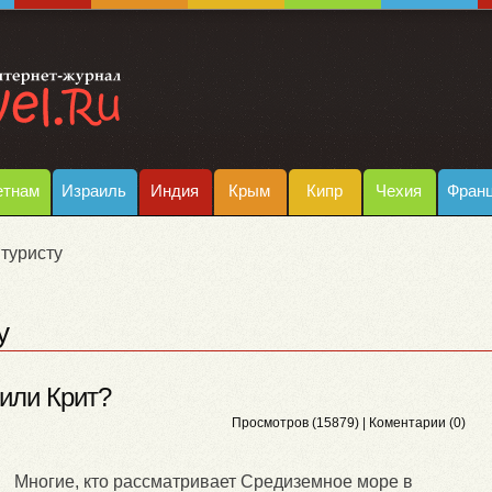
етнам
Израиль
Индия
Крым
Кипр
Чехия
Фран
туристу
у
 или Крит?
Просмотров (15879) |
Коментарии (0)
Многие, кто рассматривает Средиземное море в