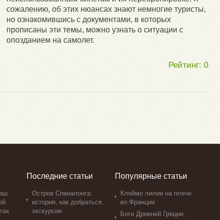
сожалению, об этих нюансах знают немногие туристы,
но ознакомившись с документами, в которых
прописаны эти темы, можно узнать о ситуации с
опозданием на самолет.
Рейтинг:
0
Последние статьи
Популярные статьи
ваш
Остров Спиналонга:
Клеймо лилии на плече
ой
история, как добраться,
во Франции
тах
экскурсии
Боги Древней Греции: