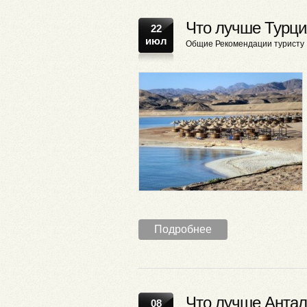
Что лучше Турци
22
июл
Общие
Рекомендации туристу
Подробнее
Что лучше Антал
08