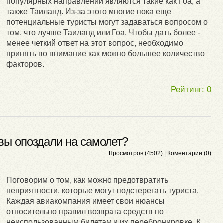
популярных направлений являются такие как Гоа, а
также Таиланд. Из-за этого многие пока еще
потенциальные туристы могут задаваться вопросом о
том, что лучше Таиланд или Гоа. Чтобы дать более -
менее четкий ответ на этот вопрос, необходимо
принять во внимание как можно большее количество
факторов.
Рейтинг:
0
 вы опоздали на самолет?
Просмотров (4502) |
Коментарии (0)
Поговорим о том, как можно предотвратить
неприятности, которые могут подстерегать туриста.
Каждая авиакомпания имеет свои нюансы
относительно правил возврата средств по
неиспользованным билетам и их перебронировке. К