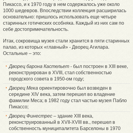
Пикассо, и к 1970 году в нем содержалось уже около
1000 шедевров. Впоследствии коллекция расширилась
основательно: пришлось использовать еще четыре
старинных готических особняка. Каждый из них сам по
себе достопримечательность.
Итак, сокровища музея стали хранится в пяти старинных
палао, из которых «главный» - Дворец Агилара.
Остальные – это:
Дворец барона Кастельет
- был построен в XIII веке,
реконструирован в XVIII, стал собственностью
городского совета в 1950-ом году;
Дворец Мека
ориентировочно был возведен в
середине XIV века, затем перешел во владение
фамилии Меса; в 1982 году стал частью музея Пабло
Пикассо;
Дворец Финестрес
– здание XIII века,
реконструированный в XVII-XVIII вв., перешел в
собственность муниципалитета Барселоны в 1970