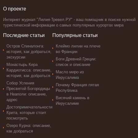
О проекте
Интернет журнал "Лилия-Тревел.РУ" - ваш помощник в поиске нужной
туристической информации о самых популярных курортах мира
Последние статьи
Популярные статьи
Остров Спиналонга:
Клеймо лилии на плече
история, как добраться,
во Франции
экскурсии
Боги Древней Греции:
Монастырь Кера
список и описание
Кардиотисса: описание,
Масло миро из
история, как добраться
Иерусалима
Собор Успения
Почему Франция пятая
Пресвятой Богородицы
Республика
в Неаполи: описание,
Висячий камень в
адрес
Иерусалиме
Достопримечательности
Крита, которые стоит
посмотреть
Озеро Курна: описание,
как добраться