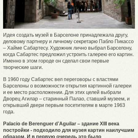
Идея создать музей в Барселоне принадлежала другу,
деловому партнеру и личному секретарю Пабло Пикассо
– Хайме Сабартесу. Художник лично выбрал Барселону,
когда Сабартес предложил устроить галерею его картин.
Именно в этом городе он сделал свои первые
творческие шаги.
В 1960 году Сабартес вел переговоры с властями
Барселоны о возможности открытия картинной галереи
и ее место расположении. Для этих целей выбрали
Дворец Агилар – старинный Палао, ставший музеем, и
открывший двери первым посетителям в марте 1963
года.
Palacio de Berenguer d’Aguilar – здание XIII века
постройки - подходило для музея картин наилучшим
образом. И в первую очередь это было