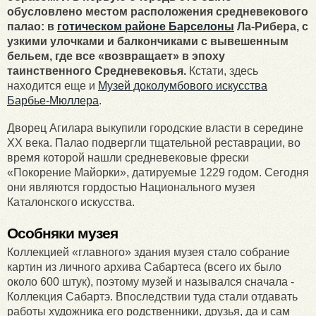
обусловлено местом расположения средневекового
палао: в
готическом районе Барселоны
Ла-Рибера, с
узкими улочками и балкончиками с вывешенным
бельем, где все «возвращает» в эпоху
таинственного Средневековья.
Кстати, здесь
находится еще и
Музей доколумбового искусства
Барбье-Мюллера
.
Дворец Агилара выкупили городские власти в середине
XX века. Палао подвергли тщательной реставрации, во
время которой нашли средневековые фрески
«Покорение Майорки», датируемые 1229 годом. Сегодня
они являются гордостью Национального музея
Каталонского искусства.
Особняки музея
Коллекцией «главного» здания музея стало собрание
картин из личного архива Сабартеса (всего их было
около 600 штук), поэтому музей и назывался сначала -
Коллекция Сабартэ. Впоследствии туда стали отдавать
работы художника его родственники, друзья, да и сам