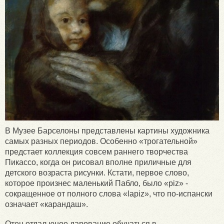
В Музее Барселоны представлены картины художника
самых разных периодов. Особенно «трогательной»
предстает коллекция совсем раннего творчества
Пикассо, когда он рисовал вполне приличные для
детского возраста рисунки. Кстати, первое слово,
которое произнес маленький Пабло, было «piz» -
сокращенное от полного слова «lapiz», что по-испански
означает «карандаш».
Отец отдал юное дарование обучаться в