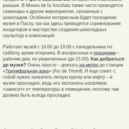
раньше. В Museu de la Xocolata также часто проводятся
семинары и другие мероприятия, связанные с
шоколадом. Особенно интересным будет посещение
музея в Пасху, так как здесь проводятся соревнования
кондитеров в мастерстве создания шоколадных
скульптур и композиций.
Работает музей с 10.00 до 19.00 с понедельника по
субботу, кроме вторника. В воскресенье и
праздники
–
рабочие дни, но укороченные (до 15.00).
Как добраться
до музея?
Очень просто – доехать
на метро
до станции
«
Триумфальная арка
» (Arc de Triomf). И еще совет: с
собой нужно захватить легкую куртку или кофту – в
музее прохладно, ведь его экспонаты напрямую
«зависят» от температуры в помещении, поэтому там
должно быть всегда прохладно.