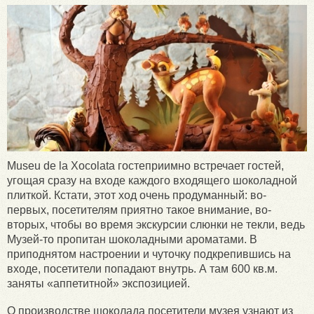
Museu de la Xocolata гостеприимно встречает гостей,
угощая сразу на входе каждого входящего шоколадной
плиткой. Кстати, этот ход очень продуманный: во-
первых, посетителям приятно такое внимание, во-
вторых, чтобы во время экскурсии слюнки не текли, ведь
Музей-то пропитан шоколадными ароматами. В
приподнятом настроении и чуточку подкрепившись на
входе, посетители попадают внутрь. А там 600 кв.м.
заняты «аппетитной» экспозицией.
О производстве шоколада посетители музея узнают из