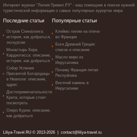
Интернет журнал "Лилия-Тревел.РУ" - ваш помощник в поиске нужной
туристической информации о самых популярных курортах мира
Последние статьи
Популярные статьи
Остров Спиналонга:
Клеймо лилии на плече
история, как добраться,
во Франции
экскурсии
Боги Древней Греции:
Монастырь Кера
список и описание
Кардиотисса: описание,
Масло миро из
история, как добраться
Иерусалима
Собор Успения
Почему Франция пятая
Пресвятой Богородицы
Республика
в Неаполи: описание,
Висячий камень в
адрес
Иерусалиме
Достопримечательности
Крита, которые стоит
посмотреть
Озеро Курна: описание,
как добраться
Liliya-Travel.RU © 2013-2026 |
contact@liliya-travel.ru