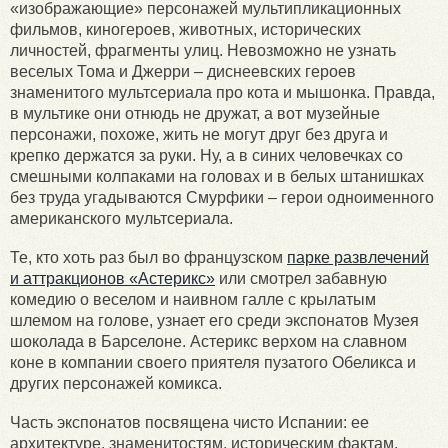
«изображающие» персонажей мультипликационных
фильмов, киногероев, животных, исторических
личностей, фрагменты улиц. Невозможно не узнать
веселых Тома и Джерри – диснеевских героев
знаменитого мультсериала про кота и мышонка. Правда,
в мультике они отнюдь не дружат, а вот музейные
персонажи, похоже, жить не могут друг без друга и
крепко держатся за руки. Ну, а в синих человечках со
смешными колпаками на головах и в белых штанишках
без труда угадываются Смурфики – герои одноименного
американского мультсериала.
Те, кто хоть раз был во французском
парке развлечений
и аттракционов «Астерикс»
или смотрел забавную
комедию о веселом и наивном галле с крылатым
шлемом на голове, узнает его среди экспонатов Музея
шоколада в Барселоне. Астерикс верхом на славном
коне в компании своего приятеля пузатого Обеликса и
других персонажей комикса.
Часть экспонатов посвящена чисто Испании: ее
архитектуре, знаменитостям, историческим фактам.