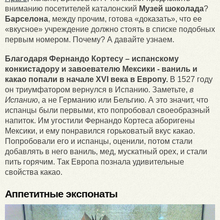
вниманию посетителей каталонский
Музей шоколада
?
Барселона
, между прочим, готова «доказать», что ее
«вкусное» учреждение должно стоять в списке подобных
первым номером. Почему? А давайте узнаем.
Благодаря Фернандо Кортесу – испанскому
конкистадору и завоевателю Мексики - ваниль и
какао попали в начале XVI века в Европу.
В 1527 году
он триумфатором вернулся в Испанию. Заметьте,
в
Испанию
, а не Германию или Бельгию. А это значит, что
испанцы были первыми, кто попробовал своеобразный
напиток. Им угостили Фернандо Кортеса аборигены
Мексики, и ему понравился горьковатый вкус какао.
Попробовали его и испанцы, оценили, потом стали
добавлять в него ваниль, мед, мускатный орех, и стали
пить горячим. Так Европа познала удивительные
свойства какао.
Аппетитные экспонаты