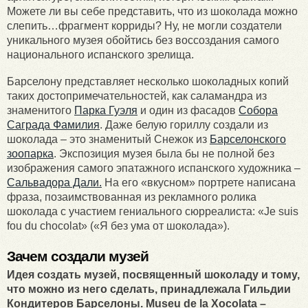
Можете ли вы себе представить, что из шоколада можно
слепить…фрагмент корриды? Ну, не могли создатели
уникального музея обойтись без воссоздания самого
национального испанского зрелища.
Барселону представляет несколько шоколадных копий
таких достопримечательностей, как саламандра из
знаменитого
Парка Гуэля
и один из фасадов
Собора
Саграда Фамилия
. Даже белую гориллу создали из
шоколада – это знаменитый Снежок из
Барселонского
зоопарка
. Экспозиция музея была бы не полной без
изображения самого эпатажного испанского художника –
Сальвадора Дали.
На его «вкусном» портрете написана
фраза, позаимствованная из рекламного ролика
шоколада с участием гениального сюрреалиста: «Je suis
fou du chocolat» («Я без ума от шоколада»).
Зачем создали музей
Идея создать музей, посвященный шоколаду и тому,
что можно из него сделать, принадлежала Гильдии
Кондитеров Барселоны. Museu de la Xocolata –