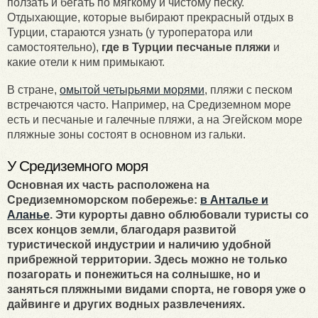
ползать и бегать по мягкому и чистому песку.
Отдыхающие, которые выбирают прекрасный отдых в
Турции, стараются узнать (у туроператора или
самостоятельно),
где в Турции песчаные пляжи
и
какие отели к ним примыкают.
В стране,
омытой четырьями морями
, пляжи с песком
встречаются часто. Например, на Средиземном море
есть и песчаные и галечные пляжи, а на Эгейском море
пляжные зоны состоят в основном из гальки.
У Средиземного моря
Основная их часть расположена на
Средиземноморском побережье:
в Анталье и
Аланье
. Эти курорты давно облюбовали туристы со
всех концов земли, благодаря развитой
туристической индустрии и наличию удобной
прибрежной территории. Здесь можно не только
позагорать и понежиться на солнышке, но и
заняться пляжными видами спорта, не говоря уже о
дайвинге и других водных развлечениях.