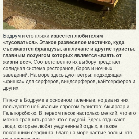
Бодрум
и его пляжи
известен любителям
«тусоваться». Этакое развеселое местечко, куда
съезжаются французы, англичане и другие туристы,
главным лозунгом которых является «взять от
жизни все».
Соответственно их выбору предстает
солидная система ресторанов, баров и ночных
заведений. На море здесь дуют ветры: подходящая
«фишка» для серферов, виндсерферов, кайтсерферов и
других.
Пляжи в Бодруме в основном галечные, но два из них
пользуются небывалым спросом туристов: Акьярлар и
Гельтюркбюкю. В первом песок настолько мелкий, что его
можно сравнить разве что с пудрой. Здесь отдыхают
люди, которые любят уединенный отдых, а также
поклонники серфинга, благо на море частые волны, что