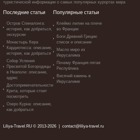
туристической информации о самых популярных курортах мира
Последние статьи
Популярные статьи
Остров Спиналонга:
Клеймо лилии на плече
история, как добраться,
во Франции
экскурсии
Боги Древней Греции:
Монастырь Кера
список и описание
Кардиотисса: описание,
Масло миро из
история, как добраться
Иерусалима
Собор Успения
Почему Франция пятая
Пресвятой Богородицы
Республика
в Неаполи: описание,
Висячий камень в
адрес
Иерусалиме
Достопримечательности
Крита, которые стоит
посмотреть
Озеро Курна: описание,
как добраться
Liliya-Travel.RU © 2013-2026 |
contact@liliya-travel.ru