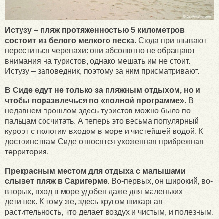
Истузу – пляж протяженностью 5 километров
состоит из белого мелкого песка.
Сюда приплывают
нереститься черепахи: они абсолютно не обращают
внимания на туристов, однако мешать им не стоит.
Истузу – заповедник, поэтому за ним присматривают.
В Сиде едут не только за пляжным отдыхом, но и
чтобы поразвлечься по «полной программе».
В
недавнем прошлом здесь туристов можно было по
пальцам сосчитать. А теперь это весьма популярный
курорт с пологим входом в море и чистейшей водой. К
достоинствам Сиде относятся ухоженная прибрежная
территория.
Прекрасным местом для отдыха с малышами
слывет пляж в Саригерме.
Во-первых, он широкий, во-
вторых, вход в море удобен даже для маленьких
детишек. К тому же, здесь кругом шикарная
растительность, что делает воздух и чистым, и полезным.