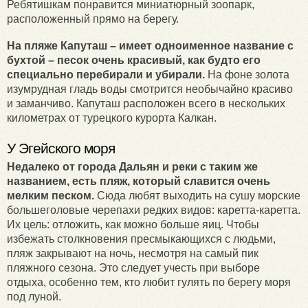
Ребятишкам понравится миниатюрный зоопарк,
расположенный прямо на берегу.
На пляже Капуташ – имеет одноименное название с
бухтой – песок очень красивый, как будто его
специально перебирали и убирали.
На фоне золота
изумрудная гладь воды смотрится необычайно красиво
и заманчиво. Капуташ расположен всего в нескольких
километрах от турецкого курорта Калкан.
У Эгейского моря
Недалеко от города Дальян и реки с таким же
названием, есть пляж, который славится очень
мелким песком.
Сюда любят выходить на сушу морские
большеголовые черепахи редких видов: каретта-каретта.
Их цель: отложить, как можно больше яиц. Чтобы
избежать столкновения пресмыкающихся с людьми,
пляж закрывают на ночь, несмотря на самый пик
пляжного сезона. Это следует учесть при выборе
отдыха, особенно тем, кто любит гулять по берегу моря
под луной.