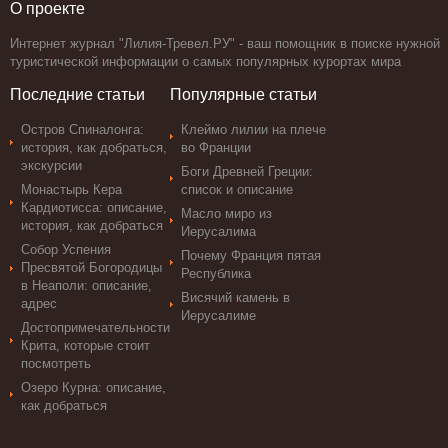
О проекте
Интернет журнал "Лилия-Тревел.РУ" - ваш помощник в поиске нужной
туристической информации о самых популярных курортах мира
Последние статьи
Популярные статьи
Остров Спиналонга:
Клеймо лилии на плече
история, как добраться,
во Франции
экскурсии
Боги Древней Греции:
Монастырь Кера
список и описание
Кардиотисса: описание,
Масло миро из
история, как добраться
Иерусалима
Собор Успения
Почему Франция пятая
Пресвятой Богородицы
Республика
в Неаполи: описание,
Висячий камень в
адрес
Иерусалиме
Достопримечательности
Крита, которые стоит
посмотреть
Озеро Курна: описание,
как добраться