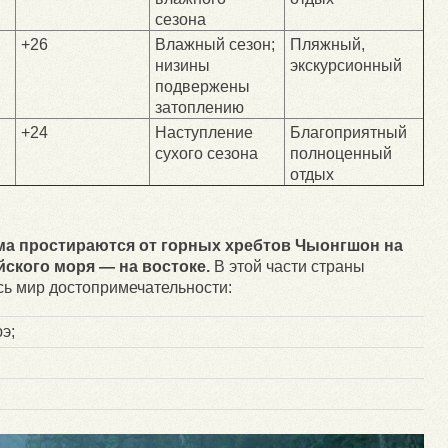
сезона
+26
Влажный сезон;
Пляжный,
низины
экскурсионный
подвержены
затоплению
+24
Наступление
Благоприятный
сухого сезона
полноценный
отдых
а простираются от горных хребтов Чыонгшон на
ского моря — на востоке.
В этой части страны
ь мир достопримечательности:
э;