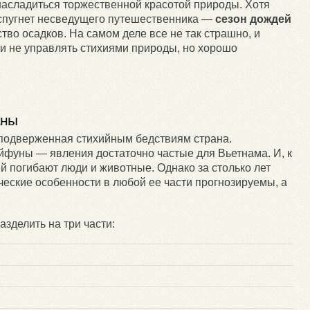
 насладиться торжественной красотой природы. Хотя
 спугнет несведущего путешественника —
сезон дождей
тво осадков. На самом деле все не так страшно, и
и не управлять стихиями природы, но хорошо
аны
е подверженная стихийным бедствиям страна.
айфуны — явления достаточно частые для Вьетнама. И, к
 погибают люди и животные. Однако за столько лет
еские особенности в любой ее части прогнозируемы, а
зделить на три части: