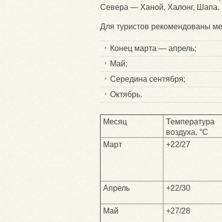
Севера — Ханой, Халонг, Шапа.
Для туристов рекомендованы ме
Конец марта — апрель;
Май;
Середина сентября;
Октябрь.
Месяц
Температура
воздуха, °С
Март
+22/27
Апрель
+22/30
Май
+27/28