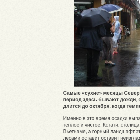
Самые «сухие» месяцы Северн
период здесь бывают дожди, о
длится до октября, когда темп
Именно в это время осадки выпа
теплое и чистое. Кстати, столиц
Вьетнаме, а горный ландшафт эт
лесами оставит оставит неизгл