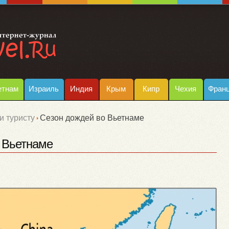
етнам
Израиль
Индия
Крым
Кипр
Чехия
Фран
и туристу
Сезон дождей во Вьетнаме
 Вьетнаме