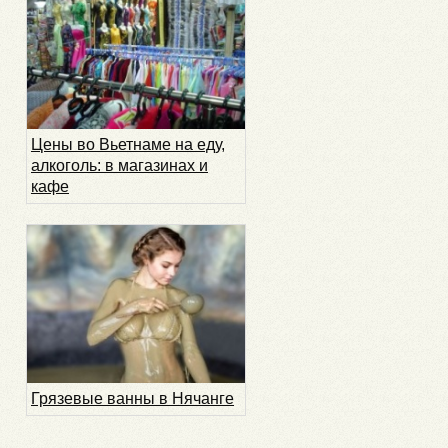
Цены во Вьетнаме на еду,
алкоголь: в магазинах и
кафе
Грязевые ванны в Нячанге