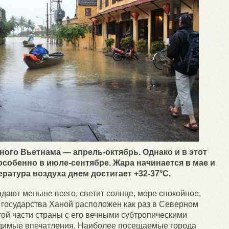
ого Вьетнама — апрель-октябрь. Однако и в этот
собенно в июле-сентябре. Жара начинается в мае и
ература воздуха днем достигает +32-37°C.
дают меньше всего, светит солнце, море спокойное,
а государства Ханой расположен как раз в Северном
ой части страны с его вечными субтропическими
адимые впечатления. Наиболее посещаемые города