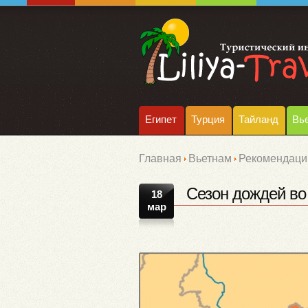
Египет
Турция
Тайланд
Вь
Главная
Вьетнам
Рекомендаци
Сезон дождей во
18
мар