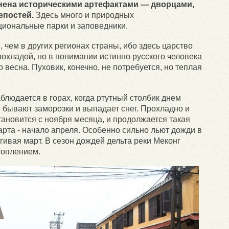
нена историческими артефактами — дворцами,
епостей.
Здесь много и природных
циональные парки и заповедники.
 чем в других регионах страны, ибо здесь царство
рохладой, но в понимании истинно русского человека
 весна. Пуховик, конечно, не потребуется, но теплая
людается в горах, когда ртутный столбик днем
е бывают заморозки и выпадает снег. Прохладно и
ановится с ноября месяца, и продолжается такая
арта - начало апреля. Особенно сильно льют дожди в
гивая март. В сезон дождей дельта реки Меконг
топлением.