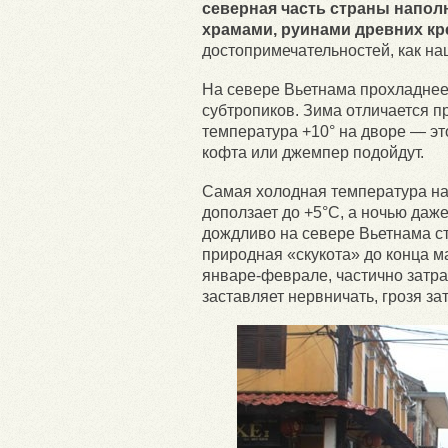
северная часть страны напол
храмами, руинами древних кр
достопримечательностей, как на
На севере Вьетнама прохладнее,
субтропиков. Зима отличается п
температура +10° на дворе — это
кофта или джемпер подойдут.
Самая холодная температура наб
доползает до +5°С, а ночью даж
дождливо на севере Вьетнама ст
природная «скукота» до конца м
январе-феврале, частично затра
заставляет нервничать, грозя за