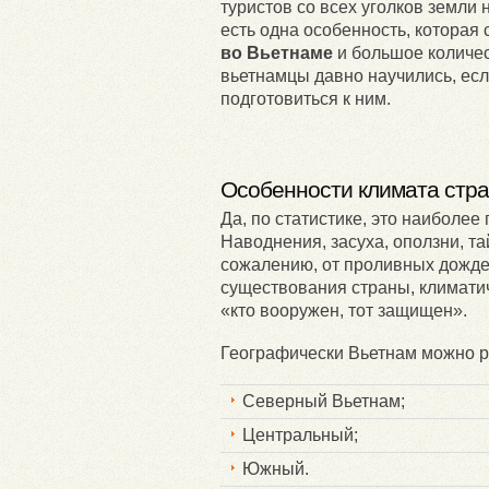
туристов со всех уголков земли
есть одна особенность, которая
во Вьетнаме
и большое количес
вьетнамцы давно научились, есл
подготовиться к ним.
Особенности климата стр
Да, по статистике, это наиболе
Наводнения, засуха, оползни, т
сожалению, от проливных дождей
существования страны, климатич
«кто вооружен, тот защищен».
Географически Вьетнам можно ра
Северный Вьетнам;
Центральный;
Южный.