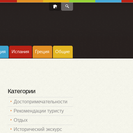
ция
Испания
Греция
Общие
Категории
Достопримечательности
Рекомендации туристу
Отдых
Исторический экскурс