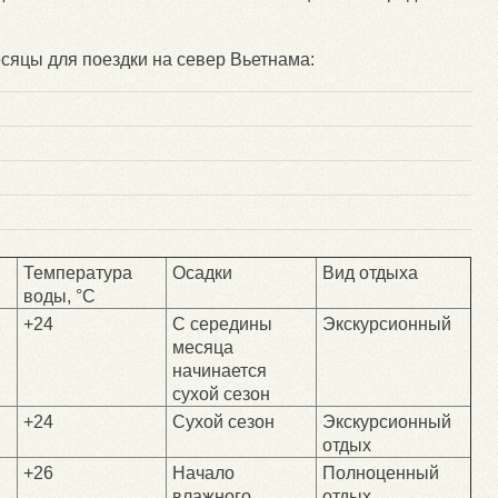
сяцы для поездки на север Вьетнама:
Температура
Осадки
Вид отдыха
воды, °С
+24
С середины
Экскурсионный
месяца
начинается
сухой сезон
+24
Сухой сезон
Экскурсионный
отдых
+26
Начало
Полноценный
влажного
отдых