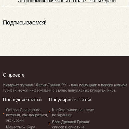
Астрономические часы в Праге - Часы Орлой
Подписываемся!
О проекте
Интернет журнал "Лилия-Тревел.РУ" - ваш помощник в поиске нужной
туристической информации о самых популярных курортах мира
Последние статьи
Популярные статьи
Остров Спиналонга:
Клеймо лилии на плече
история, как добраться,
во Франции
экскурсии
Боги Древней Греции:
Монастырь Кера
список и описание