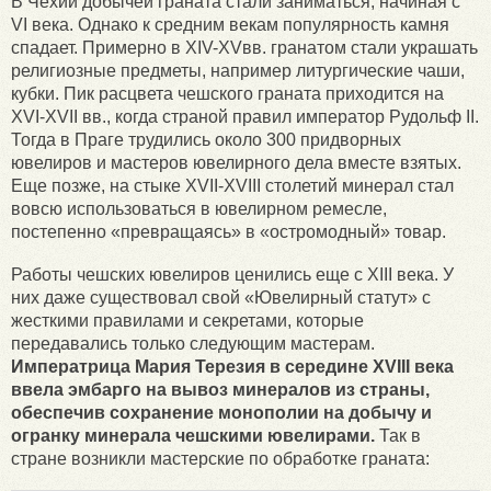
В Чехии добычей граната стали заниматься, начиная с
VI века. Однако к средним векам популярность камня
спадает. Примерно в XIV-XVвв. гранатом стали украшать
религиозные предметы, например литургические чаши,
кубки. Пик расцвета чешского граната приходится на
XVI-XVII вв., когда страной правил император Рудольф II.
Тогда в Праге трудились около 300 придворных
ювелиров и мастеров ювелирного дела вместе взятых.
Еще позже, на стыке XVII-XVIII столетий минерал стал
вовсю использоваться в ювелирном ремесле,
постепенно «превращаясь» в «остромодный» товар.
Работы чешских ювелиров ценились еще с XIII века. У
них даже существовал свой «Ювелирный статут» с
жесткими правилами и секретами, которые
передавались только следующим мастерам.
Императрица Мария Терезия в середине XVIII века
ввела эмбарго на вывоз минералов из страны,
обеспечив сохранение монополии на добычу и
огранку минерала чешскими ювелирами.
Так в
стране возникли мастерские по обработке граната: