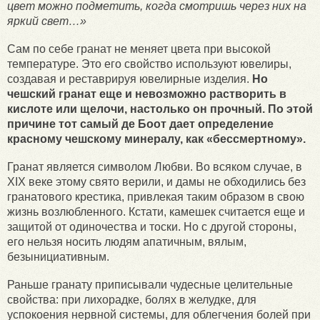
цвет можно подметить, когда смотришь через них на
яркий свет…»
Сам по себе гранат не меняет цвета при высокой
температуре. Это его свойство используют ювелиры,
создавая и реставрируя ювелирные изделия.
Но
чешский гранат еще и невозможно растворить в
кислоте или щелочи, настолько он прочный. По этой
причине тот самый де Боот дает определение
красному чешскому минералу, как «бессмертному».
Гранат является символом Любви. Во всяком случае, в
XIX веке этому свято верили, и дамы не обходились без
гранатового крестика, привлекая таким образом в свою
жизнь возлюбленного. Кстати, камешек считается еще и
защитой от одиночества и тоски. Но с другой стороны,
его нельзя носить людям апатичным, вялым,
безынициативным.
Раньше гранату приписывали чудесные целительные
свойства: при лихорадке, болях в желудке, для
успокоения нервной системы, для облегчения болей при