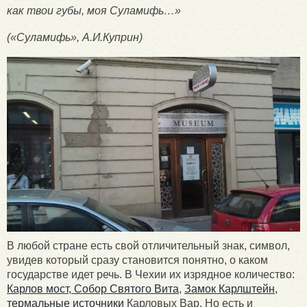
как твои губы, моя Суламифь…»
(«Суламифь», А.И.Куприн)
В любой стране есть свой отличительный знак, символ,
увидев который сразу становится понятно, о каком
государстве идет речь. В Чехии их изрядное количество:
Карлов мост,
Собор Святого Вита
,
Замок Карлштейн,
термальные источники
Карловых Вар. Но есть и