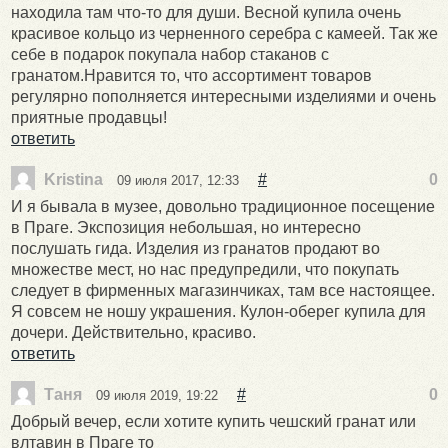
находила там что-то для души. Весной купила очень
красивое кольцо из черненного серебра с камеей. Так же
себе в подарок покупала набор стаканов с
гранатом.Нравится то, что ассортимент товаров
регулярно пополняется интересными изделиями и очень
приятные продавцы!
ответить
Kristina
#
0
09 июля 2017, 12:33
И я бывала в музее, довольно традиционное посещение
в Праге. Экспозиция небольшая, но интересно
послушать гида. Изделия из гранатов продают во
множестве мест, но нас предупредили, что покупать
следует в фирменных магазинчиках, там все настоящее.
Я совсем не ношу украшения. Кулон-оберег купила для
дочери. Действительно, красиво.
ответить
Таня
#
0
09 июля 2019, 19:22
Добрый вечер, если хотите купить чешский гранат или
влтавин в Праге то