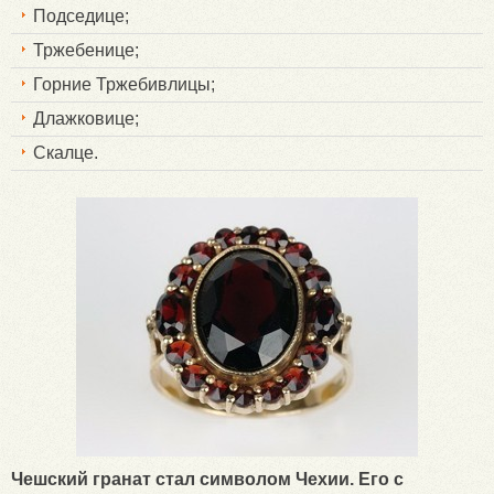
Подседице;
Тржебенице;
Горние Тржебивлицы;
Длажковице;
Скалце.
Чешский гранат стал символом Чехии. Его с