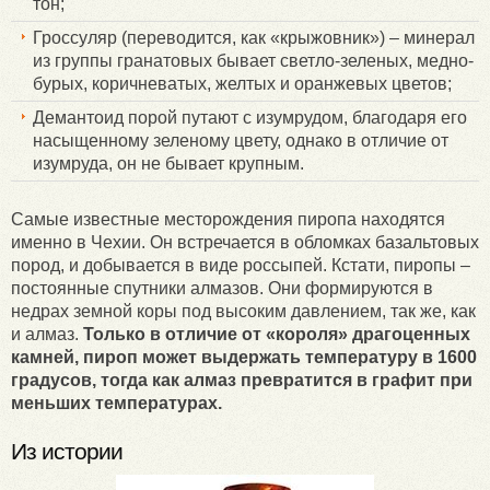
тон;
Гроссуляр (переводится, как «крыжовник») – минерал
из группы гранатовых бывает светло-зеленых, медно-
бурых, коричневатых, желтых и оранжевых цветов;
Демантоид порой путают с изумрудом, благодаря его
насыщенному зеленому цвету, однако в отличие от
изумруда, он не бывает крупным.
Самые известные месторождения пиропа находятся
именно в Чехии. Он встречается в обломках базальтовых
пород, и добывается в виде россыпей. Кстати, пиропы –
постоянные спутники алмазов. Они формируются в
недрах земной коры под высоким давлением, так же, как
и алмаз.
Только в отличие от «короля» драгоценных
камней, пироп может выдержать температуру в 1600
градусов, тогда как алмаз превратится в графит при
меньших температурах.
Из истории