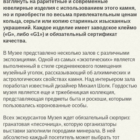
взглянуть на раритетные и современные
ювелирные изделия с использованием этого камня,
но и приобрести по весьма привлекательным ценам
кольца, серьги или копию старинных изысканных
украшений. Каждое изделие имеет заводское клеймо
(«G», либо «G1») и обязательный сертификат
качества.
В Музее представлено несколько залов с различными
экспозициями. Одной из самых «экзотических» является
выполненный в стиле средневекового помещения
музейный уголок, рассказывающий об алхимических и
астрологических свойствах камня. Над интерьером зала
поработал известный дизайнер Михаил Шолк. Гордостью
музея является еще и тржебеницкая коллекция,
представляющая предметы быта и роскоши, которыми
пользовались коронованные особы.
Всех экскурсантов Музея ждет обязательный сюрприз:
гранатовая «песочница», которую организаторы
выставки заполнили породами минерала. В ней
абсолютно каждый посетитель может выбрать тот