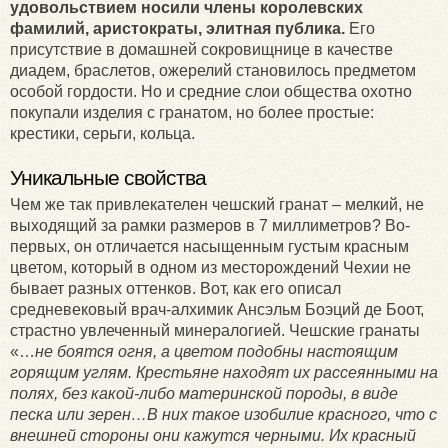
удовольствием носили члены королевских
фамилий, аристократы, элитная публика.
Его
присутствие в домашней сокровищнице в качестве
диадем, браслетов, ожерелий становилось предметом
особой гордости. Но и средние слои общества охотно
покупали изделия с гранатом, но более простые:
крестики, серьги, кольца.
Уникальные свойства
Чем же так привлекателен чешский гранат – мелкий, не
выходящий за рамки размеров в 7 миллиметров? Во-
первых, он отличается насыщенным густым красным
цветом, который в одном из месторождений Чехии не
бывает разных оттенков. Вот, как его описал
средневековый врач-алхимик Ансэльм Боэций де Боот,
страстно увлеченный минералогией. Чешские гранаты
«…
не боятся огня, а цветом подобны настоящим
горящим углям. Крестьяне находят их рассеянными на
полях, без какой-либо материнской породы, в виде
песка или зерен…В них такое изобилие красного, что с
внешней стороны они кажутся черными. Их красный