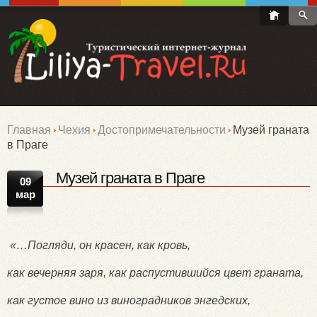
Главная
Чехия
Достопримечательности
Музей граната
в Праге
Музей граната в Праге
09
мар
«…Погляди, он красен, как кровь,
как вечерняя заря, как распустившийся цвет граната,
как густое вино из виноградников энгедских,