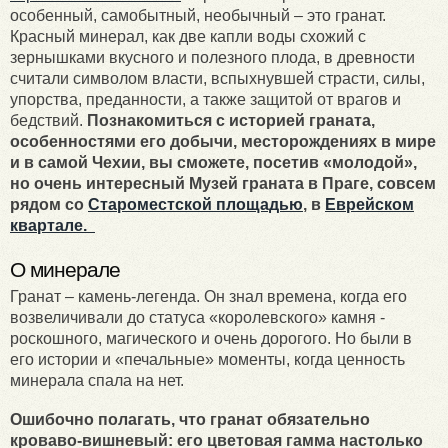
особенный, самобытный, необычный – это гранат.
Красный минерал, как две капли воды схожий с
зернышками вкусного и полезного плода, в древности
считали символом власти, вспыхнувшей страсти, силы,
упорства, преданности, а также защитой от врагов и
бедствий.
Познакомиться с историей граната,
особенностями его добычи, месторождениях в мире
и в самой Чехии, вы сможете, посетив «молодой»,
но очень интересный Музей граната в Праге, совсем
рядом со
Староместской площадью
, в
Еврейском
квартале.
О минерале
Гранат – камень-легенда. Он знал времена, когда его
возвеличивали до статуса «королевского» камня -
роскошного, магического и очень дорогого. Но были в
его истории и «печальные» моменты, когда ценность
минерала спала на нет.
Ошибочно полагать, что гранат обязательно
кроваво-вишневый: его цветовая гамма настолько