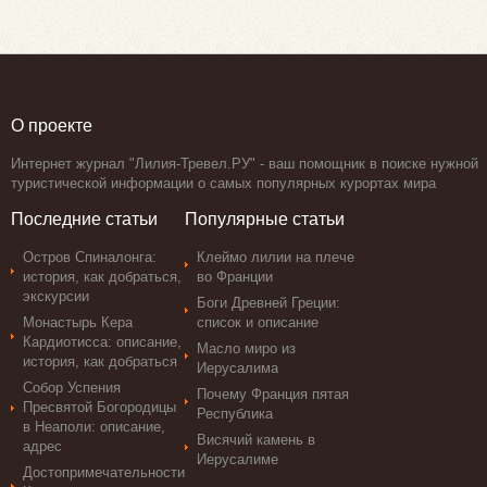
О проекте
Интернет журнал "Лилия-Тревел.РУ" - ваш помощник в поиске нужной
туристической информации о самых популярных курортах мира
Последние статьи
Популярные статьи
Остров Спиналонга:
Клеймо лилии на плече
история, как добраться,
во Франции
экскурсии
Боги Древней Греции:
Монастырь Кера
список и описание
Кардиотисса: описание,
Масло миро из
история, как добраться
Иерусалима
Собор Успения
Почему Франция пятая
Пресвятой Богородицы
Республика
в Неаполи: описание,
Висячий камень в
адрес
Иерусалиме
Достопримечательности