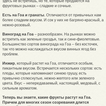
здесь не встретишь, но те, которые продаются на
фруктовых рынках – сладкие и сочные.
Есть на Гоа и гранаты
. Отличаются от привычных нам
более сладким вкусом. И сок у них не багряно-красный, а
нежно-розовый.
Виноград на Гоа
– разнообразен. На рынках можно
встретить как зеленые гроздья, так и сине-фиолетовые.
Большинство сортов винограда на Гоа – без косточек,
так что можно наслаждаться вкусом винных ягод без
проблем.
Инжир
, который растет на Гоа, отличается особым,
пикантным вкусом. Встречается нескольких сортов: есть
плоды, которые напоминают синюю грушу, есть
привычно сплюснутые, нежно-желтого или зеленого
цвета. Вкус – непередаваемый, настоящий, медовый, с
сильным ароматом.
Теперь вы знаете, какие фрукты растут на Гоа.
Причем для многих сезон созревания длится