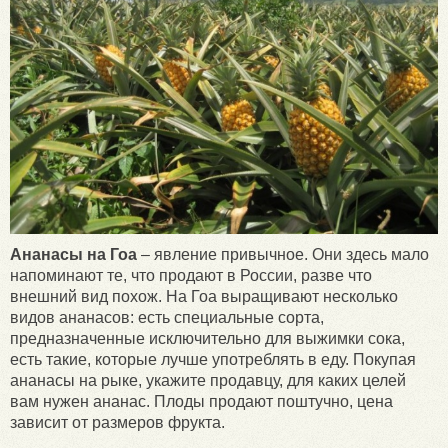
Ананасы на Гоа
– явление привычное. Они здесь мало
напоминают те, что продают в России, разве что
внешний вид похож. На Гоа выращивают несколько
видов ананасов: есть специальные сорта,
предназначенные исключительно для выжимки сока,
есть такие, которые лучше употреблять в еду. Покупая
ананасы на рыке, укажите продавцу, для каких целей
вам нужен ананас. Плоды продают поштучно, цена
зависит от размеров фрукта.