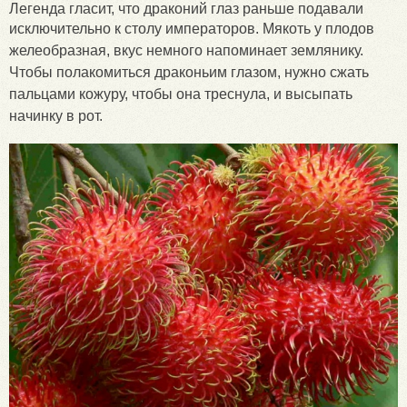
Легенда гласит, что драконий глаз раньше подавали
исключительно к столу императоров.
Мякоть у плодов
желеобразная, вкус немного напоминает землянику.
Чтобы полакомиться драконьим глазом, нужно сжать
пальцами кожуру, чтобы она треснула, и высыпать
начинку в рот.