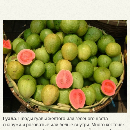
Гуава.
Плоды гуавы желтого или зеленого цвета
снаружи и розоватые или белые внутри. Много косточек,