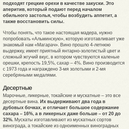
подходят грецкие орехи в качестве закуски. Это
аперитив, который подают перед началом
обильного застолья, чтобы возбудить аппетит, а
также восстановить силы.
Чтобы понять, что такое настоящая мадера, нужно
попробовать «Альминскую», которую изготавливает уже
знакомый нам «Магарач». Вино прошло 4-летнюю
выдержку, имеет приятный янтарно-золотистый цвет и
сложный жгучий вкус, в котором чувствуются каленые
орешки, крепость 19,5%, сахар – 4%. Вино производится
с 1973 года и награждено 3-мя золотыми и 2-мя
серебряными медалями.
Десертные
Марочные, ликерные, токайские и мускатные – это все
десертные вина.
Их выдерживают два года в
дубовых бочках, и отличает большое содержание
сахара – 16%, а в ликерных даже больше – от 20 до
32%.
Мускаты изготавливают из мускатных сортов
винограда, а токайские из одноименных виноградных