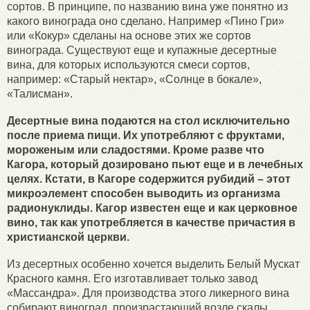
сортов. В принципе, по названию вина уже понятно из
какого винограда оно сделано. Например «Пино Гри»
или «Кокур» сделаны на основе этих же сортов
винограда. Существуют еще и купажные десертные
вина, для которых используются смеси сортов,
например: «Старый нектар», «Солнце в бокале»,
«Талисман».
Десертные вина подаются на стол исключительно
после приема пищи. Их употребляют с фруктами,
мороженым или сладостями. Кроме разве что
Кагора, который дозировано пьют еще и в лечебных
целях. Кстати, в Кагоре содержится рубидий – этот
микроэлемент способен выводить из организма
радионуклиды. Кагор известен еще и как церковное
вино, так как употребляется в качестве причастия в
христианской церкви.
Из десертных особенно хочется выделить Белый Мускат
Красного камня. Его изготавливает только завод
«Массандра». Для производства этого ликерного вина
собирают виноград, произрастающий возле скалы