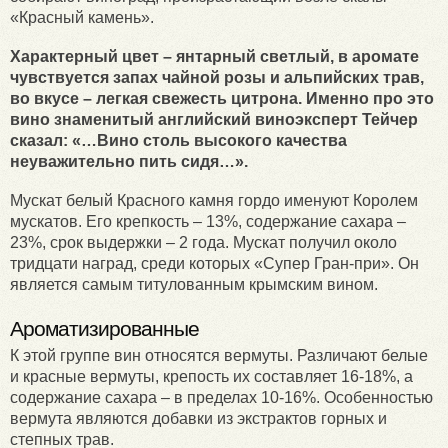
«Красный камень».
Характерный цвет – янтарный светлый, в аромате
чувствуется запах чайной розы и альпийских трав,
во вкусе – легкая свежесть цитрона. Именно про это
вино знаменитый английский виноэксперт Тейчер
сказал: «…Вино столь высокого качества
неуважительно пить сидя…».
Мускат белый Красного камня гордо именуют Королем
мускатов. Его крепкость – 13%, содержание сахара –
23%, срок выдержки – 2 года. Мускат получил около
тридцати наград, среди которых «Супер Гран-при». Он
является самым титулованным крымским вином.
Ароматизированные
К этой группе вин относятся вермуты. Различают белые
и красные вермуты, крепость их составляет 16-18%, а
содержание сахара – в пределах 10-16%. Особенностью
вермута являются добавки из экстрактов горных и
степных трав.