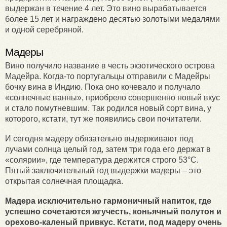
выдержан в течение 4 лет. Это вино вырабатывается
более 15 лет и награждено десятью золотыми медалями
и одной серебряной.
Мадеры
Вино получило название в честь экзотического острова
Мадейра. Когда-то португальцы отправили с Мадейры
бочку вина в Индию. Пока оно кочевало и получало
«солнечные ванны», приобрело совершенно новый вкус
и стало помутневшим. Так родился новый сорт вина, у
которого, кстати, тут же появились свои почитатели.
И сегодня мадеру обязательно выдерживают под
лучами солнца целый год, затем три года его держат в
«солярии», где температура держится строго 53°С.
Пятый заключительный год выдержки мадеры – это
открытая солнечная площадка.
Мадера исключительно гармоничный напиток, где
успешно сочетаются жгучесть, коньячный полутон и
орехово-каленый привкус. Кстати, под мадеру очень