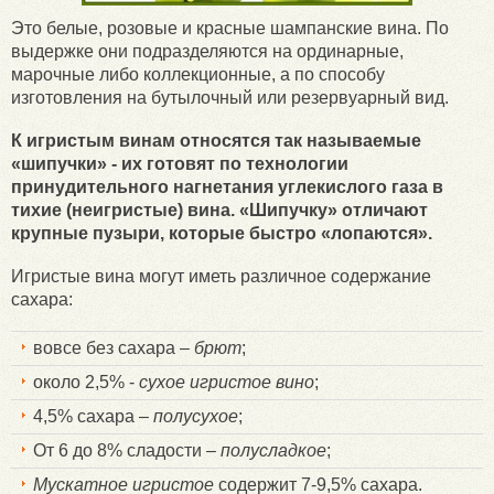
Это белые, розовые и красные шампанские вина. По
выдержке они подразделяются на ординарные,
марочные либо коллекционные, а по способу
изготовления на бутылочный или резервуарный вид.
К игристым винам относятся так называемые
«шипучки» - их готовят по технологии
принудительного нагнетания углекислого газа в
тихие (неигристые) вина. «Шипучку» отличают
крупные пузыри, которые быстро «лопаются».
Игристые вина могут иметь различное содержание
сахара:
вовсе без сахара –
брют
;
около 2,5% -
сухое игристое вино
;
4,5% сахара –
полусухое
;
От 6 до 8% сладости –
полусладкое
;
Мускатное
игристое
содержит 7-9,5% сахара.