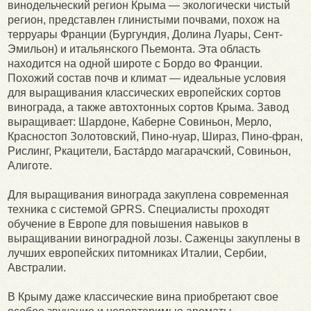
винодельческий регион Крыма — экологически чистый
регион, представлен глинистыми почвами, похож на
терруары Франции (Бургундия, Долина Луары, Сент-
Эмильон) и итальянского Пьемонта. Эта область
находится на одной широте с Бордо во Франции.
Похожий состав почв и климат — идеальные условия
для выращивания классических европейских сортов
винограда, а также автохтонных сортов Крыма. Завод
выращивает: Шардоне, Каберне Совиньон, Мерло,
Красностоп Золотовский, Пино-нуар, Шираз, Пино-фран,
Рислинг, Ркацители, Баста́рдо магарачский, Совиньон,
Алиготе.
Для выращивания винограда закуплена современная
техника с системой GPRS. Специалисты проходят
обучение в Европе для повышения навыков в
выращивании виноградной лозы. Саженцы закуплены в
лучших европейских питомниках Италии, Сербии,
Австралии.
В Крыму даже классические вина приобретают свое