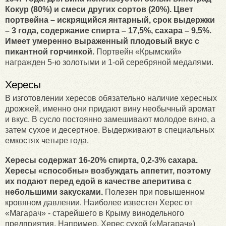
Кокур (80%) и смеси других сортов (20%). Цвет
портвейна – искрящийся янтарный, срок выдержки
– 3 года, содержание спирта – 17,5%, сахара – 9,5%.
Имеет умеренно выраженный плодовый вкус с
пикантной горчинкой.
Портвейн «Крымский»
награжден 5-ю золотыми и 1-ой серебряной медалями.
Хересы
В изготовлении хересов обязательно наличие хересных
дрожжей, именно они придают вину необычный аромат
и вкус. В сусло постоянно замешивают молодое вино, а
затем сухое и десертное. Выдерживают в специальных
емкостях четыре года.
Хересы содержат 16-20% спирта, 0,2-3% сахара.
Хересы «способны» возбуждать аппетит, поэтому
их подают перед едой в качестве аперитива с
небольшими закусками.
Полезен при повышенном
кровяном давлении. Наиболее известен Херес от
«Магарач» - старейшего в Крыму винодельного
предприятия. Например, Херес сухой («Магарач»)