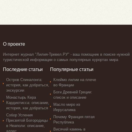
О проекте
Интернет журнал "Лилия-Тревел.РУ" - ваш помощник в поиске нужной
туристической информации о самых популярных курортах мира
Последние статьи
Популярные статьи
Остров Спиналонга:
Клеймо лилии на плече
история, как добраться,
во Франции
экскурсии
Боги Древней Греции:
Монастырь Кера
список и описание
Кардиотисса: описание,
Масло миро из
история, как добраться
Иерусалима
Собор Успения
Почему Франция пятая
Пресвятой Богородицы
Республика
в Неаполи: описание,
Висячий камень в
адрес