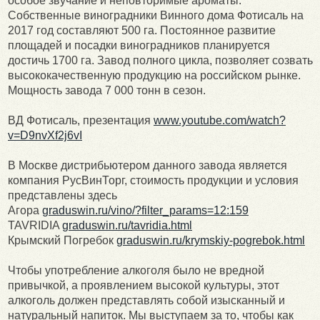
особое звучание и неповторимые ароматы.
Собственные виноградники Винного дома Фотисаль на
2017 год составляют 500 га. Постоянное развитие
площадей и посадки виноградников планируется
достичь 1700 га. Завод полного цикла, позволяет созвать
высококачественную продукцию на российском рынке.
Мощность завода 7 000 тонн в сезон.
ВД Фотисаль, презентация
www.youtube.com/watch?
v=D9nvXf2j6vI
В Москве дистрибьютером данного завода является
компания РусВинТорг, стоимость продукции и условия
представлены здесь
Агора
graduswin.ru/vino/?filter_params=12:159
TAVRIDIA
graduswin.ru/tavridia.html
Крымский Погребок
graduswin.ru/krymskiy-pogrebok.html
Чтобы употребление алкоголя было не вредной
привычкой, а проявлением высокой культуры, этот
алкоголь должен представлять собой изысканный и
натуральный напиток. Мы выступаем за то, чтобы как