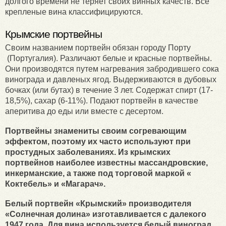
долгого времени не теряет своих винных качеств. Все
крепленые вина классифицируются.
Крымские портвейны
Своим названием портвейн обязан городу Порту
(Португалия). Различают белые и красные портвейны.
Они производятся путем нагревания забродившего сока
винограда и давленых ягод. Выдерживаются в дубовых
бочках (или бутах) в течение 3 лет. Содержат спирт (17-
18,5%), сахар (6-11%). Подают портвейн в качестве
аперитива до еды или вместе с десертом.
Портвейны знамениты своим согревающим
эффектом, поэтому их часто используют при
простудных заболеваниях. Из крымских
портвейнов наиболее известны массандровские,
инкерманские, а также под торговой маркой «
Коктебель» и «Магарач».
Белый портвейн «Крымский» производителя
«Солнечная долина» изготавливается с далекого
1947 года. Для вина используется белый виноград