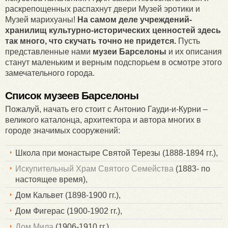
раскрепощенных распахнут двери Музей эротики и
Музей марихуаны!
На самом деле учреждений-
хранилищ культурно-исторических ценностей здесь
так много, что скучать точно не придется.
Пусть
представленные нами
музеи Барселоны
и их описания
станут маленьким и верным подспорьем в осмотре этого
замечательного города.
Список музеев Барселоны
Пожалуй, начать его стоит с Антонио Гауди-и-Курни –
великого каталонца, архитектора и автора многих в
городе значимых сооружений:
Школа при монастыре Святой Терезы (1888-1894 гг.),
Искупительный Храм Святого Семейства
(1883- по
настоящее время),
Дом Кальвет (1898-1900 гг.),
Дом Фигерас (1900-1902 гг.),
Дом Мила
(1906-1910 гг.),