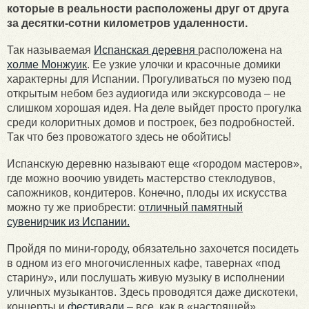
которые в реальности расположены друг от друга
за десятки-сотни километров удаленности.
Так называемая
Испанская деревня
расположена на
холме Монжуик
. Ее узкие улочки и красочные домики
характерны для Испании. Прогуливаться по музею под
открытым небом без аудиогида или экскурсовода – не
слишком хорошая идея. На деле выйдет просто прогулка
среди колоритных домов и построек, без подробностей.
Так что без провожатого здесь не обойтись!
Испанскую деревню называют еще «городом мастеров»,
где можно воочию увидеть мастерство стеклодувов,
сапожников, кондитеров. Конечно, плоды их искусства
можно ту же приобрести:
отличный памятный
сувенирчик из Испании.
Пройдя по мини-городу, обязательно захочется посидеть
в одном из его многочисленных кафе, тавернах «под
старину», или послушать живую музыку в исполнении
уличных музыкантов. Здесь проводятся даже дискотеки,
концерты и
фестивали
– все, как в «настоящей»