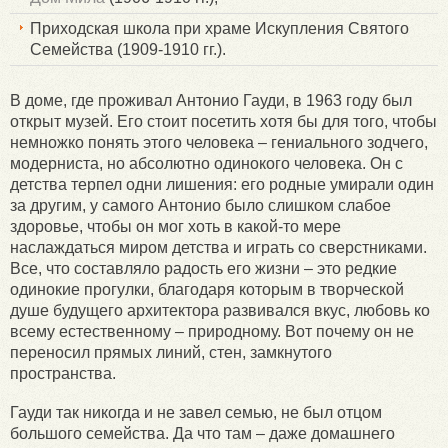
Приходская школа при храме Искупления Святого
Семейства (1909-1910 гг.).
В доме, где проживал Антонио Гауди, в 1963 году был
открыт музей. Его стоит посетить хотя бы для того, чтобы
немножко понять этого человека – гениального зодчего,
модерниста, но абсолютно одинокого человека. Он с
детства терпел одни лишения: его родные умирали один
за другим, у самого Антонио было слишком слабое
здоровье, чтобы он мог хоть в какой-то мере
наслаждаться миром детства и играть со сверстниками.
Все, что составляло радость его жизни – это редкие
одинокие прогулки, благодаря которым в творческой
душе будущего архитектора развивался вкус, любовь ко
всему естественному – природному. Вот почему он не
переносил прямых линий, стен, замкнутого
пространства.
Гауди так никогда и не завел семью, не был отцом
большого семейства. Да что там – даже домашнего