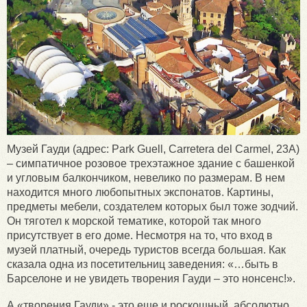
Музей Гауди (адрес: Park Guell, Carretera del Carmel, 23A)
– симпатичное розовое трехэтажное здание с башенкой
и угловым балкончиком, невелико по размерам. В нем
находится много любопытных экспонатов. Картины,
предметы мебели, создателем которых был тоже зодчий.
Он тяготел к морской тематике, которой так много
присутствует в его доме. Несмотря на то, что вход в
музей платный, очередь туристов всегда большая. Как
сказала одна из посетительниц заведения: «…быть в
Барселоне и не увидеть творения Гауди – это нонсенс!».
А «творения Гауди» - это еще и роскошный, абсолютно