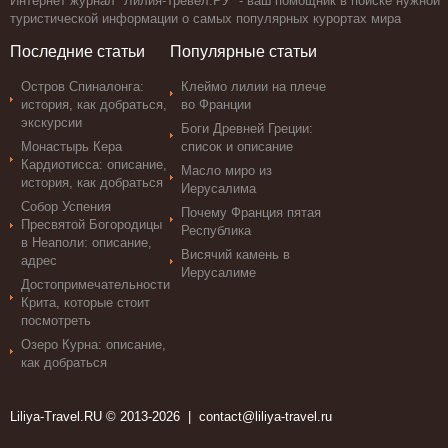
Интернет журнал "Лилия-Тревел.РУ" - ваш помощник в поиске нужной
туристической информации о самых популярных курортах мира
Последние статьи
Популярные статьи
Остров Спиналонга:
Клеймо лилии на плече
история, как добраться,
во Франции
экскурсии
Боги Древней Греции:
Монастырь Кера
список и описание
Кардиотисса: описание,
Масло миро из
история, как добраться
Иерусалима
Собор Успения
Почему Франция пятая
Пресвятой Богородицы
Республика
в Неаполи: описание,
Висячий камень в
адрес
Иерусалиме
Достопримечательности
Крита, которые стоит
посмотреть
Озеро Курна: описание,
как добраться
Liliya-Travel.RU © 2013-2026 |
contact@liliya-travel.ru