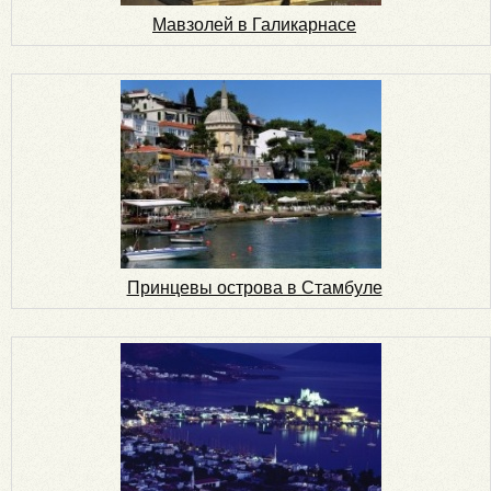
Мавзолей в Галикарнасе
Принцевы острова в Стамбуле