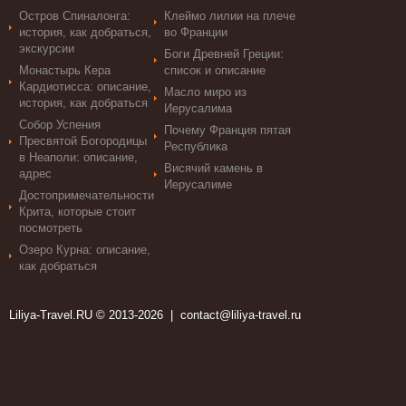
Остров Спиналонга:
Клеймо лилии на плече
история, как добраться,
во Франции
экскурсии
Боги Древней Греции:
Монастырь Кера
список и описание
Кардиотисса: описание,
Масло миро из
история, как добраться
Иерусалима
Собор Успения
Почему Франция пятая
Пресвятой Богородицы
Республика
в Неаполи: описание,
Висячий камень в
адрес
Иерусалиме
Достопримечательности
Крита, которые стоит
посмотреть
Озеро Курна: описание,
как добраться
Liliya-Travel.RU © 2013-2026 |
contact@liliya-travel.ru