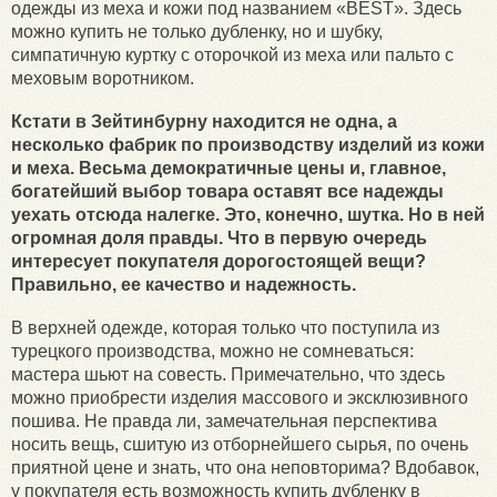
одежды из меха и кожи под названием «BEST». Здесь
можно купить не только дубленку, но и шубку,
симпатичную куртку с оторочкой из меха или пальто с
меховым воротником.
Кстати в Зейтинбурну находится не одна, а
несколько фабрик по производству изделий из кожи
и меха. Весьма демократичные цены и, главное,
богатейший выбор товара оставят все надежды
уехать отсюда налегке. Это, конечно, шутка. Но в ней
огромная доля правды. Что в первую очередь
интересует покупателя дорогостоящей вещи?
Правильно, ее качество и надежность.
В верхней одежде, которая только что поступила из
турецкого производства, можно не сомневаться:
мастера шьют на совесть. Примечательно, что здесь
можно приобрести изделия массового и эксклюзивного
пошива. Не правда ли, замечательная перспектива
носить вещь, сшитую из отборнейшего сырья, по очень
приятной цене и знать, что она неповторима? Вдобавок,
у покупателя есть возможность купить дубленку в